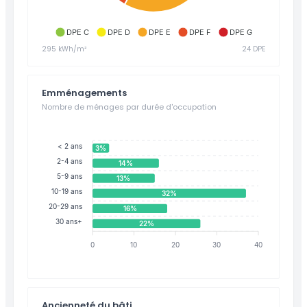
DPE C
DPE D
DPE E
DPE F
DPE G
295 kWh/m²
24 DPE
Emménagements
Nombre de ménages par durée d'occupation
< 2 ans
3%
2-4 ans
14%
5-9 ans
13%
10-19 ans
32%
20-29 ans
16%
30 ans+
22%
0
10
20
30
40
Ancienneté du bâti