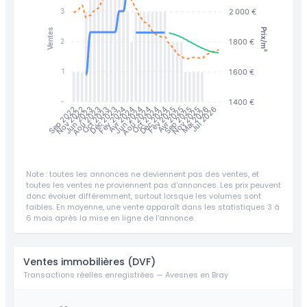
2 000 €
3
Prix/m²
Ventes
1 800 €
2
1 600 €
1
1 400 €
-
Jun 2023
Jul 2026
Nov 2022
Aoû 2023
Oct 2023
Déc 2023
Jun 2024
Fév 2025
Avr 2025
Sep 2025
Nov 2025
Mai 2026
Sep 2022
Fév 2024
Avr 2024
Aoû 2024
Oct 2024
Déc 2024
Note : toutes les annonces ne deviennent pas des ventes, et
toutes les ventes ne proviennent pas d'annonces. Les prix peuvent
donc évoluer différemment, surtout lorsque les volumes sont
faibles. En moyenne, une vente apparaît dans les statistiques 3 à
6 mois après la mise en ligne de l'annonce.
Ventes immobilières (DVF)
Transactions réelles enregistrées — Avesnes en Bray