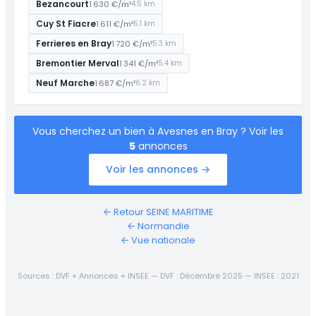
Bezancourt
1 630 €/m²
4.5 km
Cuy St Fiacre
1 611 €/m²
5.1 km
Ferrieres en Bray
1 720 €/m²
5.3 km
Bremontier Merval
1 341 €/m²
5.4 km
Neuf Marche
1 687 €/m²
6.2 km
Vous cherchez un bien à Avesnes en Bray ? Voir les
5
annonces
Voir les annonces →
← Retour SEINE MARITIME
← Normandie
← Vue nationale
Sources : DVF + Annonces + INSEE — DVF : Décembre 2025 — INSEE : 2021