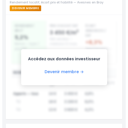
Rendement locatif, écart prix et fiabilité — Avesnes en Bray
DEVENIR MEMBRE
RENDEMENT
PRIX D’ACHAT DVF
ÉCART
BRUT
ANNONCES /
3 450 €/m²
DVF
5,2%
Net vendeur —
+8,3%
Bonne — loyer /
médiane 12 mois
prix DVF
Appartements —
surcote prix
Accédez aux données investisseur
affiché
Devenir membre →
RENDEMENT LOCATIF PAR TYPE
LOYER
DVF /M²
RENDEMENT
FIABILITÉ
/M²
Apparts — tous
14 €
3 450 €
4,9%
T2
16 €
3 200 €
6,0%
T3
13 €
3 600 €
4,3%