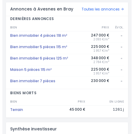
Annonces à Avesnes en Bray
Toutes les annonces →
DERNIÈRES ANNONCES
BIEN
PRIX
ÉVOL.
Bien immobilier 4 pièces 118 m²
247 000 €
=
2 093 €/m²
Bien immobilier 5 pièces 115 m²
225 000 €
=
1 957 €/m²
Bien immobilier 6 pièces 125 m²
348 000 €
=
2 784 €/m²
Maison 5 pièces 115 m²
225 000 €
=
1 957 €/m²
Bien immobilier 7 pièces
230 000 €
=
BIENS MORTS
BIEN
PRIX
EN LIGNE
Terrain
45 000 €
1261 j
Synthèse investisseur