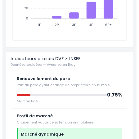
20
0
1P
2P
3P
4P
5P+
Indicateurs croisés DVF × INSEE
Données croisées — Avesnes en Bray
Renouvellement du parc
Part du parc ayant changé de propriétaire en 12 mois
0.75%
Marché figé
Profil de marché
Croisement vacance et tension immobilière
Marché dynamique