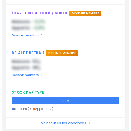
ÉCART PRIX AFFICHÉ / SORTIE
DEVENIR MEMBRE
Maisons :
-3,2%
Apparts :
-2,8%
Devenir membre →
DÉLAI DE RETRAIT
DEVENIR MEMBRE
Maisons : 52 j
Apparts : 48 j
Devenir membre →
STOCK PAR TYPE
100%
Maisons (5)
Apparts (0)
Voir toutes les annonces →