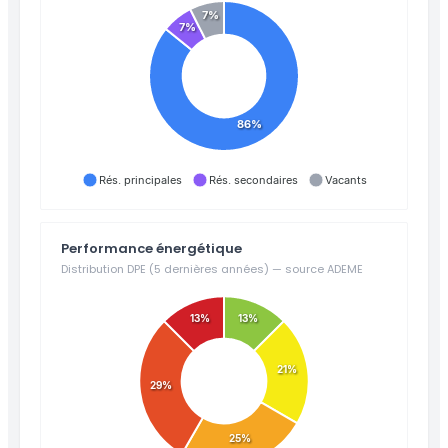
7%
7%
86%
Rés. principales
Rés. secondaires
Vacants
Performance énergétique
Distribution DPE (5 dernières années) — source ADEME
13%
13%
21%
29%
25%