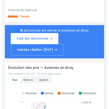
TENSION DU MARCHÉ
Tendu
5
annonces en vente à Avesnes en Bray
Voir les annonces →
Ventes réelles (DVF) →
Évolution des prix — Avesnes en Bray
Prix médians au m² - 12 mois glissants
Tous
Maisons
Apparts
Volumes
Ventes
Annonces
Estimation
2 200 €
4