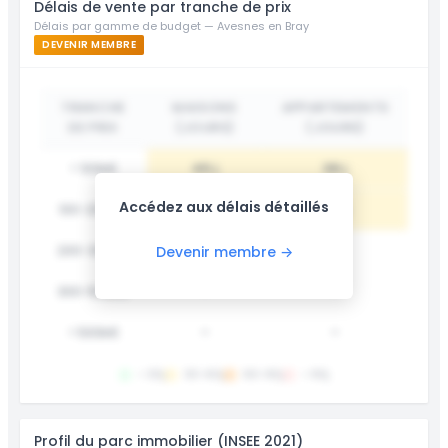
Délais de vente par tranche de prix
Délais par gamme de budget — Avesnes en Bray
DEVENIR MEMBRE
TRANCHE
MAISONS
APPARTEMENTS
DE PRIX
(JOURS)
(JOURS)
< 100k€
45 j
38 j
Accédez aux délais détaillés
100-200k€
62 j
55 j
200-300k€
78 j
-
Devenir membre →
300-500k€
-
-
> 500k€
-
-
< 30j
30-60j
60-90j
> 90j
Profil du parc immobilier (INSEE 2021)