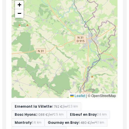
+
−
Leaflet
|
© OpenStreetMap
Ernemont la Villette
1 792 €/m²
2.3 km
Bosc Hyons
Elbeuf en Bray
2 088 €/m²
2.5 km
2.6 km
Montroty
Gournay en Bray
1 480 €/m²
3.6 km
4.1 km