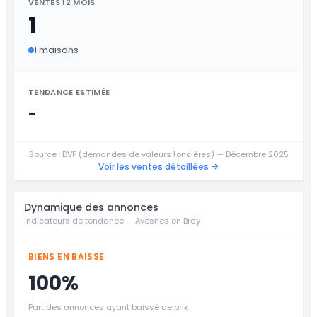
VENTES 12 MOIS
1
1 maisons
TENDANCE ESTIMÉE
-
Source : DVF (demandes de valeurs foncières) — Décembre 2025
Voir les ventes détaillées →
Dynamique des annonces
Indicateurs de tendance — Avesnes en Bray
BIENS EN BAISSE
100%
Part des annonces ayant baissé de prix