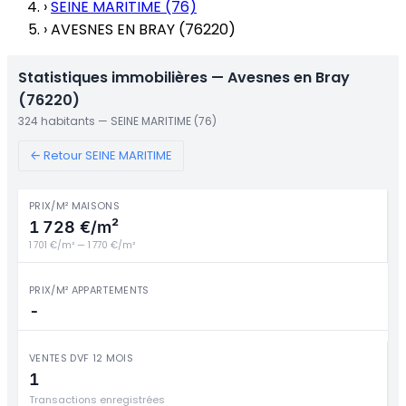
›
SEINE MARITIME (76)
›
AVESNES EN BRAY (76220)
Statistiques immobilières — Avesnes en Bray
(76220)
324 habitants — SEINE MARITIME (76)
← Retour SEINE MARITIME
PRIX/M² MAISONS
1 728 €/m²
1 701 €/m² — 1 770 €/m²
PRIX/M² APPARTEMENTS
-
VENTES DVF 12 MOIS
1
Transactions enregistrées