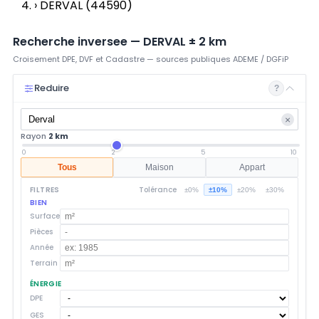
›
DERVAL (44590)
Recherche inversee —
DERVAL
±
2
km
Croisement DPE, DVF et Cadastre — sources publiques ADEME / DGFiP
Reduire
?
×
Rayon
2 km
0
2
5
10
Tous
Maison
Appart
FILTRES
Tolérance
±0%
±10%
±20%
±30%
BIEN
Surface
Pièces
Année
Terrain
ÉNERGIE
DPE
GES