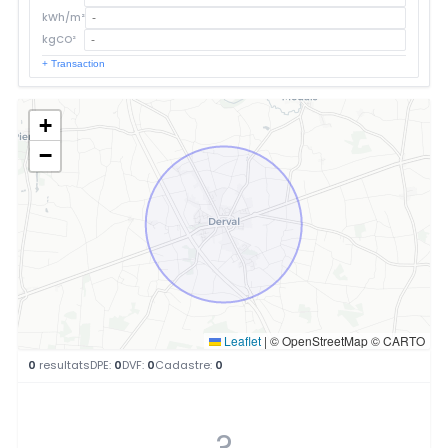
kWh/m²
kgCO²
+ Transaction
+
−
Leaflet
|
© OpenStreetMap © CARTO
0
resultats
DPE:
0
DVF:
0
Cadastre:
0
?