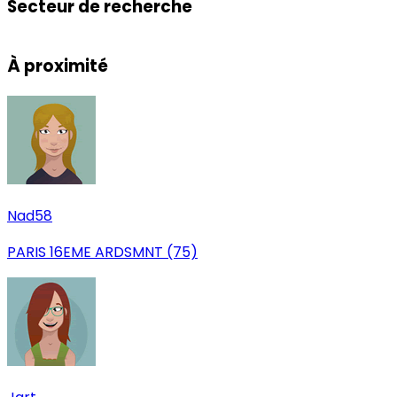
Secteur de recherche
Leaflet
|
© OpenStreetMap
+
À proximité
−
Nad58
PARIS 16EME ARDSMNT (75)