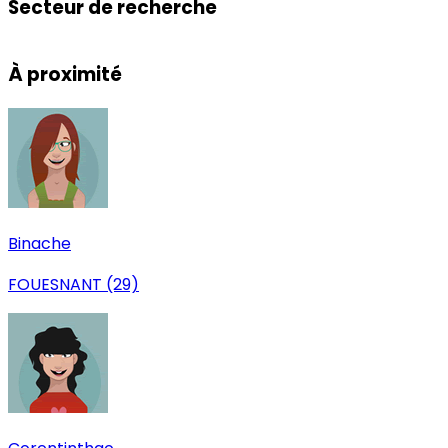
Secteur de recherche
Leaflet
|
© OpenStreetMap
+
À proximité
−
Binache
FOUESNANT (29)