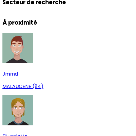
Secteur de recherche
Leaflet
|
© OpenStreetMap
+
À proximité
−
Jmmd
MALAUCENE (84)