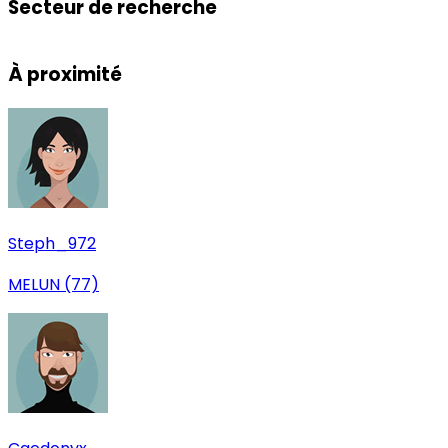
Secteur de recherche
Leaflet
|
© OpenStreetMap
+
À proximité
−
Steph_972
MELUN (77)