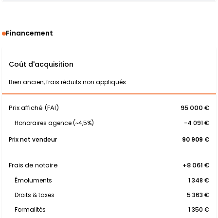
Financement
Coût d'acquisition
Bien ancien, frais réduits non appliqués
Prix affiché (FAI)
95 000 €
Honoraires agence (~4,5%)
-4 091 €
Prix net vendeur
90 909 €
Frais de notaire
+8 061 €
Émoluments
1 348 €
Droits & taxes
5 363 €
Formalités
1 350 €