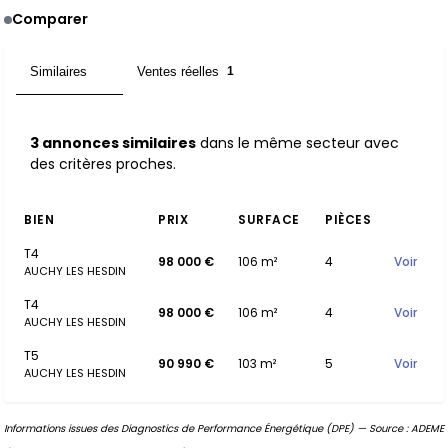
Comparer
Similaires
Ventes réelles
3
1
3 annonces similaires
dans le même secteur avec
des critères proches.
BIEN
PRIX
SURFACE
PIÈCES
T4
98 000 €
106 m²
4
Voir
AUCHY LES HESDIN
T4
98 000 €
106 m²
4
Voir
AUCHY LES HESDIN
T5
90 990 €
103 m²
5
Voir
AUCHY LES HESDIN
Informations issues des Diagnostics de Performance Énergétique (DPE) — Source : ADEME