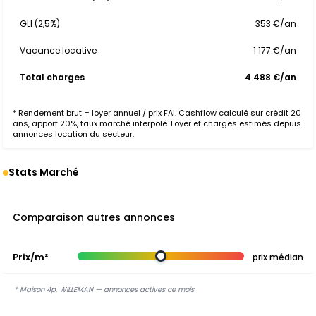
GLI (2,5%)
353 €/an
Vacance locative
1 177 €/an
Total charges
4 488 €/an
* Rendement brut = loyer annuel / prix FAI. Cashflow calculé sur crédit 20
ans, apport 20%, taux marché interpolé. Loyer et charges estimés depuis
annonces location du secteur.
Stats Marché
Comparaison autres annonces
Prix/m²
prix médian
* Maison 4p, WILLEMAN — annonces actives ce mois