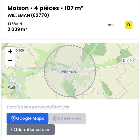
Maison • 4 pièces • 107 m²
WILLEMAN (62770)
TERRAIN
D
DPE
2 039 m²
+
−
Localisation en cours d'analyse
Google Maps
Street View
Identifier ce bien