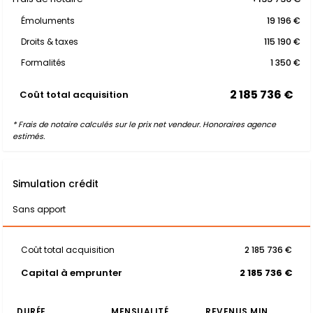
Émoluments
19 196 €
Droits & taxes
115 190 €
Formalités
1 350 €
2 185 736 €
Coût total acquisition
* Frais de notaire calculés sur le prix net vendeur. Honoraires agence
estimés.
Simulation crédit
Sans apport
Coût total acquisition
2 185 736 €
Capital à emprunter
2 185 736 €
DURÉE
MENSUALITÉ
REVENUS MIN.