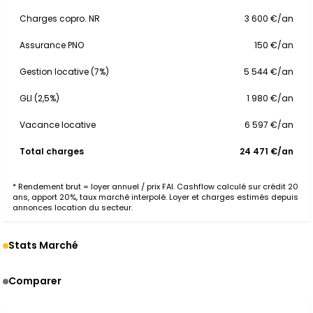
Charges copro. NR
3 600 €/an
Assurance PNO
150 €/an
Gestion locative (7%)
5 544 €/an
GLI (2,5%)
1 980 €/an
Vacance locative
6 597 €/an
Total charges
24 471 €/an
* Rendement brut = loyer annuel / prix FAI. Cashflow calculé sur crédit 20
ans, apport 20%, taux marché interpolé. Loyer et charges estimés depuis
annonces location du secteur.
Stats Marché
Comparer