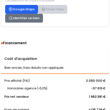
Localisation en cours d'analyse
Google Maps
Street View
Identifier ce bien
Financement
Coût d'acquisition
Bien ancien, frais réduits non appliqués
Prix affiché (FAI)
2 050 000 €
Honoraires agence (~5,0%)
-97 619 €
Prix net vendeur
1 952 381 €
Frais de notaire
+135 736 €