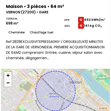
Maison • 3 pièces • 64 m²
VERNON (27200) • GARE
TERRAIN
453 kWh/m²
G
DPE
698 m²
141 kg CO₂
G
GES
Cheminée
Chauffage fuel
Ref:2828EXCLUSIVITEPRESSAGNY L'ORGUEILLEUX10 MINUTES
DE LA GARE DE VERNONIDEAL PREMIERE ACQUISITIONMAISON
DE 64M2 comprenant :Entrée, cuisine, séjour salon avec
cheminée, dégagemen...
+
−