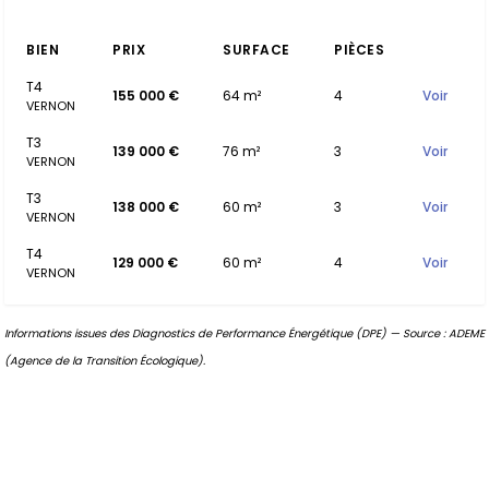
BIEN
PRIX
SURFACE
PIÈCES
T4
155 000 €
64 m²
4
Voir
VERNON
T3
139 000 €
76 m²
3
Voir
VERNON
T3
138 000 €
60 m²
3
Voir
VERNON
T4
129 000 €
60 m²
4
Voir
VERNON
Informations issues des Diagnostics de Performance Énergétique (DPE) — Source : ADEME
(Agence de la Transition Écologique).