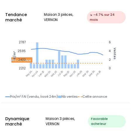
Tendance
Maison 3 pièces,
↘ -4.7% sur 24
marché
VERNON
mois
2787
6
Ventes
2595
4
€/m²
2403
2
Prix annonce
2212
0
Jan 25
Jul 25
Jan 26
Jul 26
Nov 24
Mar 25
Mai 25
Sep 25
Nov 25
Mar 26
Mai 26
Sep 24
Prix/m² FAI (vendu, lissé 24m)
Nb ventes
Cette annonce
Dynamique
Maison 3 pièces,
Favorable
marché
VERNON
acheteur