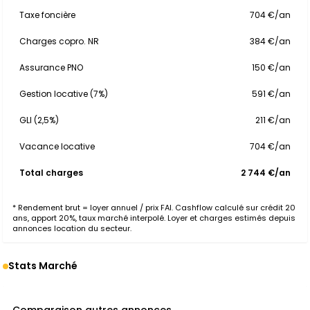
Taxe foncière
704 €/an
Charges copro. NR
384 €/an
Assurance PNO
150 €/an
Gestion locative (7%)
591 €/an
GLI (2,5%)
211 €/an
Vacance locative
704 €/an
Total charges
2 744 €/an
* Rendement brut = loyer annuel / prix FAI. Cashflow calculé sur crédit 20
ans, apport 20%, taux marché interpolé. Loyer et charges estimés depuis
annonces location du secteur.
Stats Marché