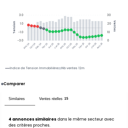
3.0
30
Ventes
Tension
1.0
20
-1.0
10
-3.0
0
Jun 25
Jun 26
Oct 24
Déc 24
Fév 25
Avr 25
Aoû 25
Oct 25
Déc 25
Fév 26
Avr 26
Aoû 26
Aoû 24
Indice de Tension Immobilière
Nb ventes 12m
Comparer
Similaires
Ventes réelles
4
15
4 annonces similaires
dans le même secteur avec
des critères proches.