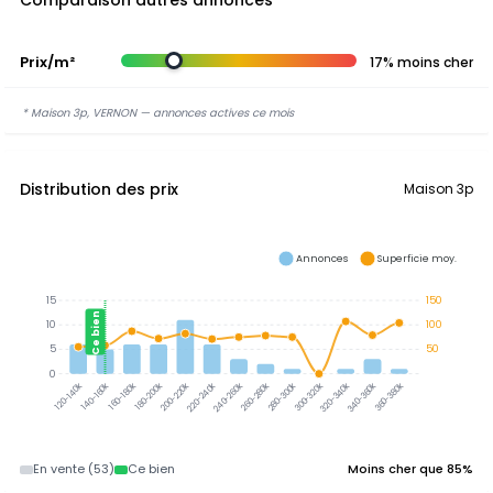
Comparaison autres annonces
Prix/m²
17% moins cher
* Maison 3p, VERNON — annonces actives ce mois
Distribution des prix
Maison 3p
Annonces
Superficie moy.
15
150
Ce bien
10
100
5
50
0
140-160k
160-180k
180-200k
200-220k
220-240k
240-260k
260-280k
280-300k
300-320k
320-340k
340-360k
360-380k
120-140k
En vente (53)
Ce bien
Moins cher que 85%