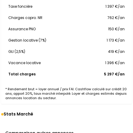
Taxe foncière
1 397 €/an
Charges copro. NR
762 €/an
Assurance PNO
150 €/an
Gestion locative (7%)
1 173 €/an
GLI (2,5%)
419 €/an
Vacance locative
1 396 €/an
Total charges
5 297 €/an
* Rendement brut = loyer annuel / prix FAI. Cashflow calculé sur crédit 20
ans, apport 20%, taux marché interpolé. Loyer et charges estimés depuis
annonces location du secteur.
Stats Marché