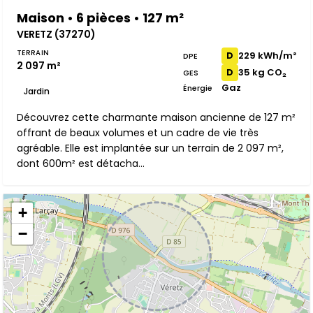
Maison • 6 pièces • 127 m²
VERETZ (37270)
TERRAIN
229 kWh/m²
D
DPE
2 097 m²
35 kg CO₂
D
GES
Gaz
Énergie
Jardin
Découvrez cette charmante maison ancienne de 127 m²
offrant de beaux volumes et un cadre de vie très
agréable. Elle est implantée sur un terrain de 2 097 m²,
dont 600m² est détacha...
+
−