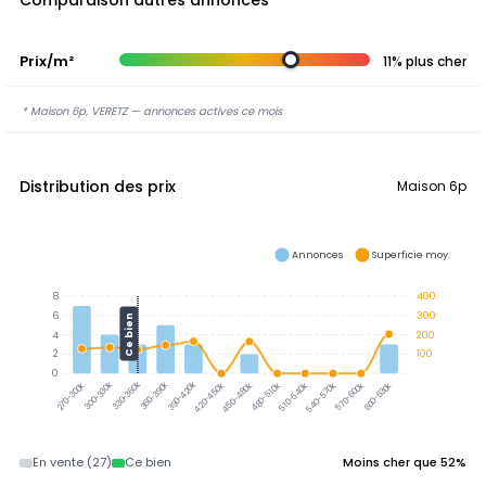
Comparaison autres annonces
Prix/m²
11% plus cher
* Maison 6p, VERETZ — annonces actives ce mois
Distribution des prix
Maison 6p
Annonces
Superficie moy.
8
400
6
300
Ce bien
4
200
2
100
0
300-330k
330-360k
360-390k
390-420k
420-450k
450-480k
480-510k
510-540k
540-570k
570-600k
600-630k
270-300k
En vente (27)
Ce bien
Moins cher que 52%