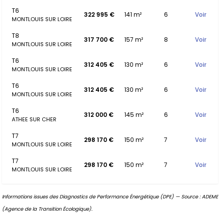
T6
322 995 €
141 m²
6
Voir
MONTLOUIS SUR LOIRE
T8
317 700 €
157 m²
8
Voir
MONTLOUIS SUR LOIRE
T6
312 405 €
130 m²
6
Voir
MONTLOUIS SUR LOIRE
T6
312 405 €
130 m²
6
Voir
MONTLOUIS SUR LOIRE
T6
312 000 €
145 m²
6
Voir
ATHEE SUR CHER
T7
298 170 €
150 m²
7
Voir
MONTLOUIS SUR LOIRE
T7
298 170 €
150 m²
7
Voir
MONTLOUIS SUR LOIRE
Informations issues des Diagnostics de Performance Énergétique (DPE) — Source : ADEME
(Agence de la Transition Écologique).