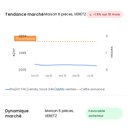
Tendance marché
Maison 6 pièces, VERETZ
↘ -1.9% sur 10 mois
2894
2
Prix annonce
Ventes
€/m²
2449
1
2005
0
Nov 25
Jan 26
Mar 26
Mai 26
Jul 26
Prix/m² FAI (vendu, lissé 24m)
Nb ventes
Cette annonce
Dynamique
Maison 6 pièces,
Favorable
marché
VERETZ
acheteur