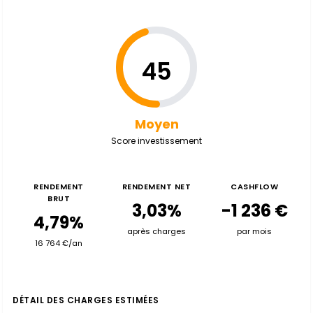
45
Moyen
Score investissement
RENDEMENT
RENDEMENT NET
CASHFLOW
BRUT
3,03%
-1 236 €
4,79%
après charges
par mois
16 764 €/an
DÉTAIL DES CHARGES ESTIMÉES