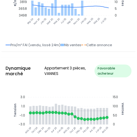
€/m²
3819
10
3658
5
3498
0
Jan 25
Jul 25
Jan 26
Jul 26
Nov 24
Mar 25
Mai 25
Sep 25
Nov 25
Mar 26
Mai 26
Sep 24
Prix/m² FAI (vendu, lissé 24m)
Nb ventes
Cette annonce
Dynamique
Appartement 3 pièces,
Favorable
marché
VANNES
acheteur
3.0
150
Ventes
Tension
1.0
100
-1.0
50
-3.0
0
Jun 25
Jun 26
Oct 24
Déc 24
Fév 25
Avr 25
Aoû 25
Oct 25
Déc 25
Fév 26
Avr 26
Aoû 26
Aoû 24