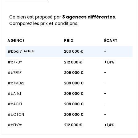
Ce bien est proposé par
8 agences différentes
.
Comparez les prix et conditions.
AGENCE
PRIX
ÉCART
#bboi7
209 000 €
-
Actuel
#b77BY
212 000 €
+1,4%
#b7F5F
209 000 €
-
#b7MBg
209 000 €
-
#bAr1d
209 000 €
-
#bACKi
209 000 €
-
#bCTCN
209 000 €
-
#bEbRx
212 000 €
+1,4%