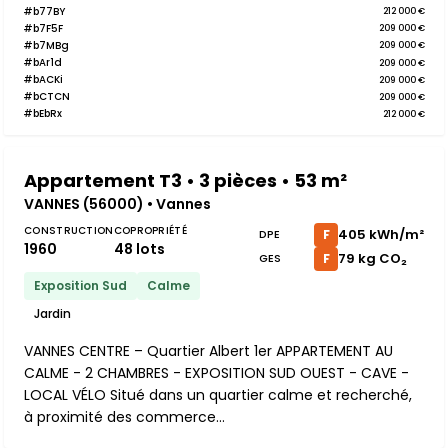
#b77BY
212 000 €
#b7F5F
209 000 €
#b7MBg
209 000 €
#bAr1d
209 000 €
#bACKi
209 000 €
#bCTCN
209 000 €
#bEbRx
212 000 €
Appartement T3 • 3 pièces • 53 m²
VANNES (56000) • Vannes
CONSTRUCTION
COPROPRIÉTÉ
405 kWh/m²
F
DPE
1960
48 lots
79 kg CO₂
F
GES
Exposition Sud
Calme
Jardin
VANNES CENTRE – Quartier Albert 1er APPARTEMENT AU
CALME - 2 CHAMBRES - EXPOSITION SUD OUEST - CAVE -
LOCAL VÉLO Situé dans un quartier calme et recherché,
à proximité des commerce...