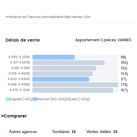
Indice de Tension Immobilière
Nb ventes 12m
Délais de vente
Appartement 3 pièces, VANNES
88j
4 083-4 233€
150j
4 217-4 367€
132j
4 361-4 511€
124j
4 516-4 666€
117j
4 692-4 842€
178j
4 849-4 999€
167j
4 973-5 123€
Rapide (<60j)
Normal (60-120j)
Lent (>120j)
Comparer
Autres agences
Similaires
Ventes réelles
8
15
15