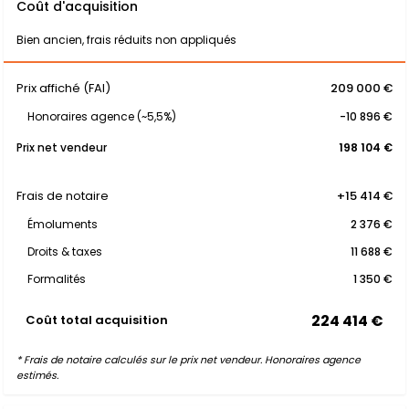
Coût d'acquisition
Bien ancien, frais réduits non appliqués
Prix affiché (FAI)
209 000 €
Honoraires agence (~5,5%)
-10 896 €
Prix net vendeur
198 104 €
Frais de notaire
+15 414 €
Émoluments
2 376 €
Droits & taxes
11 688 €
Formalités
1 350 €
224 414 €
Coût total acquisition
* Frais de notaire calculés sur le prix net vendeur. Honoraires agence
estimés.