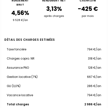
RENDEMENT
RENDEMENT NET
CASHFLOW
BRUT
3,13%
-425 €
4,56%
après charges
par mois
9 528 €/an
DÉTAIL DES CHARGES ESTIMÉES
Taxe foncière
794 €/an
Charges copro. NR
318 €/an
Assurance PNO
128 €/an
Gestion locative (7%)
667 €/an
GLI (3,0%)
286 €/an
Vacance locative
794 €/an
Total charges
2 986 €/an