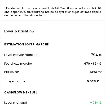
* Rendement brut = loyer annuel / prix FAI. Cashflow calculé sur crédit 20
ans, apport 20%, taux marché interpolé. Loyer et charges estimés depuis
annonces location du secteur.
Loyer & Cashflow
ESTIMATION LOYER MARCHÉ
794 €
Loyer moyen mensuel
Fourchette marché
670 - 864 €
Prix au m²
13 €/m²
Loyer annuel
9 528 €
CASHFLOW MENSUEL
Loyer mensuel
+ 794 €