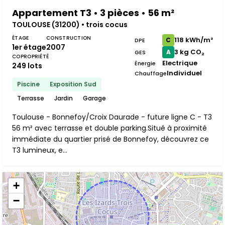
Appartement T3 • 3 pièces • 56 m²
TOULOUSE (31200) • trois cocus
ÉTAGE
CONSTRUCTION
118 kWh/m²
C
DPE
1er étage
2007
3 kg CO₂
A
GES
COPROPRIÉTÉ
Electrique
Énergie
249 lots
Individuel
Chauffage
Piscine
Exposition Sud
Terrasse
Jardin
Garage
Toulouse - Bonnefoy/Croix Daurade - future ligne C - T3
56 m² avec terrasse et double parking.Situé à proximité
immédiate du quartier prisé de Bonnefoy, découvrez ce
T3 lumineux, e...
+
−