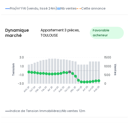
Prix/m² FAI (vendu, lissé 24m)
Nb ventes
Cette annonce
Dynamique
Appartement 3 pièces,
Favorable
marché
TOULOUSE
acheteur
3.0
1500
Tension
Ventes
1.0
1000
-1.0
500
-3.0
0
Oct 24
Déc 24
Fév 25
Avr 25
Jun 25
Aoû 25
Oct 25
Déc 25
Fév 26
Avr 26
Jun 26
Aoû 26
Aoû 24
Indice de Tension Immobilière
Nb ventes 12m