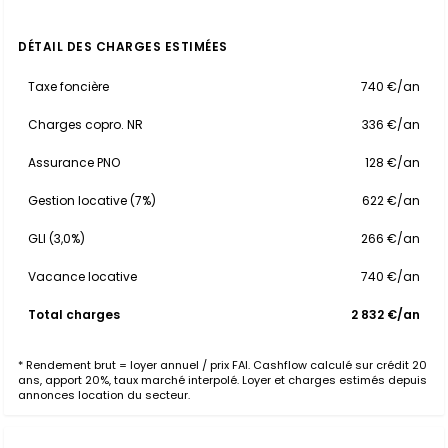
DÉTAIL DES CHARGES ESTIMÉES
Taxe foncière
740 €/an
Charges copro. NR
336 €/an
Assurance PNO
128 €/an
Gestion locative (7%)
622 €/an
GLI (3,0%)
266 €/an
Vacance locative
740 €/an
Total charges
2 832 €/an
* Rendement brut = loyer annuel / prix FAI. Cashflow calculé sur crédit 20
ans, apport 20%, taux marché interpolé. Loyer et charges estimés depuis
annonces location du secteur.