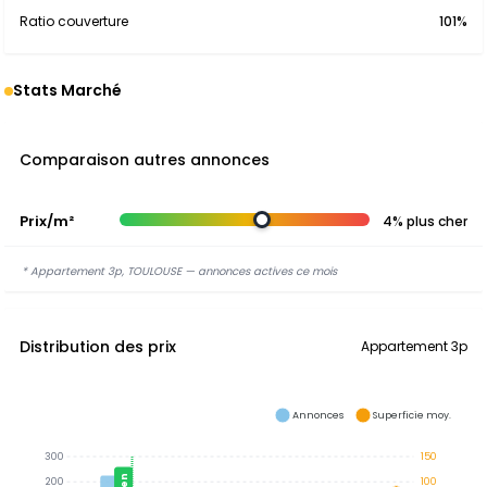
Ratio couverture
101%
Stats Marché
Comparaison autres annonces
Prix/m²
4% plus cher
* Appartement 3p, TOULOUSE — annonces actives ce mois
Distribution des prix
Appartement 3p
Annonces
Superficie moy.
300
150
200
100