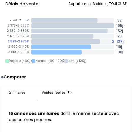
Délais de vente
Appartement 3 pièces, TOULOUSE
132j
2 231-2 381€
165j
2 376-2 526€
152j
2 532-2 682€
123j
2 675-2 825€
137j
2 823-2 973€
119j
2 990-3 140€
100j
3 140-3 290€
Rapide (<60j)
Normal (60-120j)
Lent (>120j)
Comparer
Similaires
Ventes réelles
15
15
15 annonces similaires
dans le même secteur avec
des critères proches.