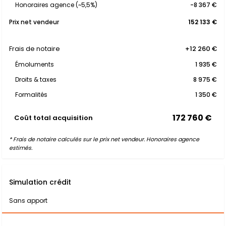
Honoraires agence (~5,5%)
-8 367 €
Prix net vendeur
152 133 €
Frais de notaire
+12 260 €
Émoluments
1 935 €
Droits & taxes
8 975 €
Formalités
1 350 €
172 760 €
Coût total acquisition
* Frais de notaire calculés sur le prix net vendeur. Honoraires agence
estimés.
Simulation crédit
Sans apport