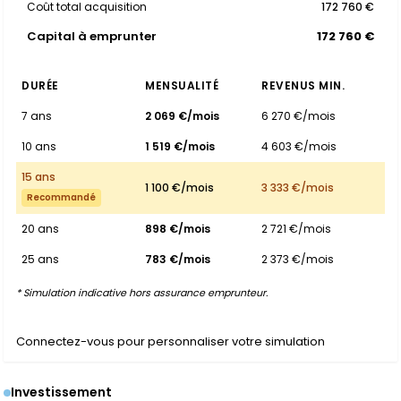
Coût total acquisition
172 760 €
Capital à emprunter
172 760 €
DURÉE
MENSUALITÉ
REVENUS MIN.
7 ans
2 069 €/mois
6 270 €/mois
10 ans
1 519 €/mois
4 603 €/mois
15 ans
1 100 €/mois
3 333 €/mois
Recommandé
20 ans
898 €/mois
2 721 €/mois
25 ans
783 €/mois
2 373 €/mois
* Simulation indicative hors assurance emprunteur.
Connectez-vous pour personnaliser votre simulation
Investissement