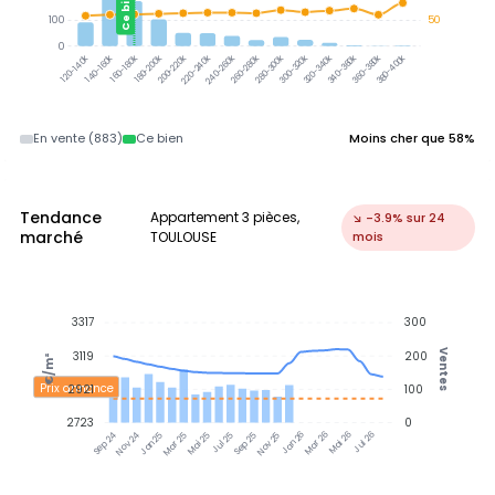
Ce bien
100
50
0
300-320k
320-340k
340-360k
360-380k
380-400k
140-160k
160-180k
180-200k
200-220k
220-240k
240-260k
260-280k
280-300k
120-140k
En vente (883)
Ce bien
Moins cher que 58%
Tendance
Appartement 3 pièces,
↘ -3.9% sur 24
marché
TOULOUSE
mois
3317
300
Ventes
3119
200
€/m²
Prix annonce
2921
100
2723
0
Nov 24
Jan 25
Mar 25
Mai 25
Jul 25
Sep 25
Nov 25
Jan 26
Mar 26
Mai 26
Jul 26
Sep 24