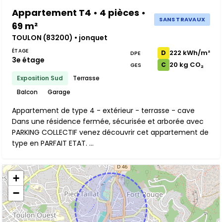
Appartement T4 • 4 pièces •
SANS TRAVAUX
69 m²
TOULON (83200) • jonquet
ÉTAGE
222 kWh/m²
D
DPE
3e étage
20 kg CO₂
C
GES
Exposition Sud
Terrasse
Balcon
Garage
Appartement de type 4 - extérieur - terrasse - cave
Dans une résidence fermée, sécurisée et arborée avec
PARKING COLLECTIF venez découvrir cet appartement de
type en PARFAIT ETAT. ...
+
−