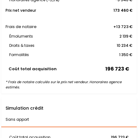
Prix net vendeur
173 460 €
Frais de notaire
+13 723 €
Émoluments
2 139 €
Droits & taxes
10 234 €
Formalités
1 350 €
196 723 €
Coût total acquisition
* Frais de notaire calculés sur le prix net vendeur. Honoraires agence
estimés.
Simulation crédit
Sans apport
Coût total acquisition
196 723 €