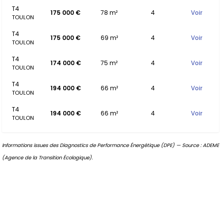
T4
175 000 €
78 m²
4
Voir
TOULON
T4
175 000 €
69 m²
4
Voir
TOULON
T4
174 000 €
75 m²
4
Voir
TOULON
T4
194 000 €
66 m²
4
Voir
TOULON
T4
194 000 €
66 m²
4
Voir
TOULON
Informations issues des Diagnostics de Performance Énergétique (DPE) — Source : ADEME
(Agence de la Transition Écologique).