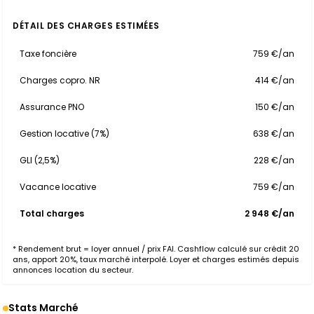
DÉTAIL DES CHARGES ESTIMÉES
Taxe foncière
759 €/an
Charges copro. NR
414 €/an
Assurance PNO
150 €/an
Gestion locative (7%)
638 €/an
GLI (2,5%)
228 €/an
Vacance locative
759 €/an
Total charges
2 948 €/an
* Rendement brut = loyer annuel / prix FAI. Cashflow calculé sur crédit 20
ans, apport 20%, taux marché interpolé. Loyer et charges estimés depuis
annonces location du secteur.
Stats Marché