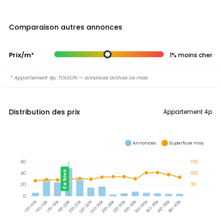
Comparaison autres annonces
Prix/m²
1% moins cher
* Appartement 4p, TOULON — annonces actives ce mois
Distribution des prix
Appartement 4p
Annonces
Superficie moy.
60
150
Ce bien
40
100
20
50
0
300-320k
320-340k
340-360k
360-380k
380-400k
120-140k
140-160k
160-180k
180-200k
200-220k
220-240k
240-260k
260-280k
280-300k