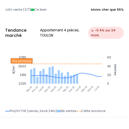
En vente (217)
Ce bien
Moins cher que 66%
Tendance
Appartement 4 pièces,
↘ -0.4% sur 24
marché
TOULON
mois
2785
60
Prix annonce
Ventes
2602
40
€/m²
2418
20
2235
0
Nov 24
Jan 25
Mar 25
Mai 25
Jul 25
Sep 25
Nov 25
Jan 26
Mar 26
Mai 26
Jul 26
Sep 24
Prix/m² FAI (vendu, lissé 24m)
Nb ventes
Cette annonce