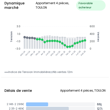
Dynamique
Appartement 4 pièces,
Favorable
marché
TOULON
acheteur
3.0
600
Tension
Ventes
1.0
400
-1.0
200
-3.0
0
Oct 24
Déc 24
Fév 25
Avr 25
Aoû 25
Oct 25
Déc 25
Fév 26
Jun 26
Aoû 26
Aoû 24
Jun 25
Avr 26
Indice de Tension Immobilière
Nb ventes 12m
Délais de vente
Appartement 4 pièces, TOULON
66j
2 148-2 298€
127j
2 311-2 461€