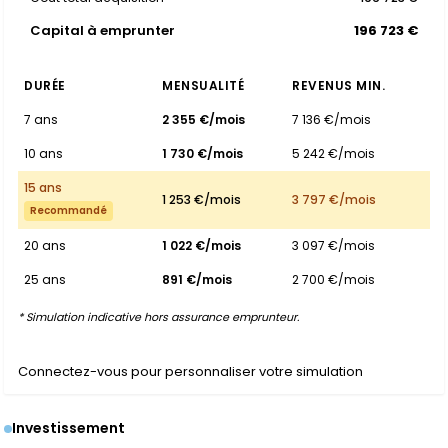
Capital à emprunter
196 723 €
DURÉE
MENSUALITÉ
REVENUS MIN.
7 ans
2 355 €/mois
7 136 €/mois
10 ans
1 730 €/mois
5 242 €/mois
15 ans
1 253 €/mois
3 797 €/mois
Recommandé
20 ans
1 022 €/mois
3 097 €/mois
25 ans
891 €/mois
2 700 €/mois
* Simulation indicative hors assurance emprunteur.
Connectez-vous pour personnaliser votre simulation
Investissement