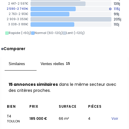
139j
2 447-2 597€
115j
2 590-2 740€
99j
2 763-2 913€
205j
2 909-3 059€
110j
3 038-3 188€
Rapide (<60j)
Normal (60-120j)
Lent (>120j)
Comparer
Similaires
Ventes réelles
15
15
15 annonces similaires
dans le même secteur avec
des critères proches.
BIEN
PRIX
SURFACE
PIÈCES
T4
185 000 €
66 m²
4
Voir
TOULON