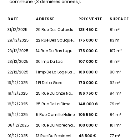
commune (3 dernières années).
DATE
ADRESSE
PRIX VENTE
SURFACE
31/12/2025
29 Rue Des Cutords
128 450 €
81 m²
29/12/2025
22 Rue Des Sauquets
175 000 €
113 m²
23/12/2025
14 Rue Du Bas Luguet
175 000 €
107 m²
23/12/2025
30 Imp Du Lac
107 000 €
81 m²
22/12/2025
1 Imp De La Loge La Capiniere
168 000 €
80 m²
19/12/2025
1 Pl De La Gare
170 000 €
92 m²
19/12/2025
25 Rue Du Onze Novembre
156 750 €
84 m²
16/12/2025
25 Rue De La Dime -soulbrois
148 000 €
79 m²
15/12/2025
5 Rue Camille Heline
106 560 €
84 m²
08/12/2025
20 Rue Du Marechal Foch
100 000 €
101 m²
01/12/2025
13 Rue Du President Tyndo
48 500 €
77 m²