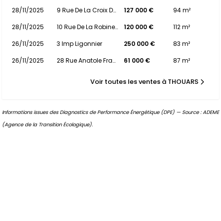
28/11/2025
9 Rue De La Croix De Chambre
127 000 €
94 m²
28/11/2025
10 Rue De La Robinelle
120 000 €
112 m²
26/11/2025
3 Imp Ligonnier
250 000 €
83 m²
26/11/2025
28 Rue Anatole France
61 000 €
87 m²
Voir toutes les ventes à THOUARS
Informations issues des Diagnostics de Performance Énergétique (DPE) — Source : ADEME
(Agence de la Transition Écologique).