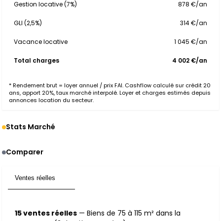
Gestion locative (7%)
878 €/an
GLI (2,5%)
314 €/an
Vacance locative
1 045 €/an
Total charges
4 002 €/an
* Rendement brut = loyer annuel / prix FAI. Cashflow calculé sur crédit 20
ans, apport 20%, taux marché interpolé. Loyer et charges estimés depuis
annonces location du secteur.
Stats Marché
Comparer
Ventes réelles
15
15 ventes réelles
— Biens de 75 à 115 m² dans la