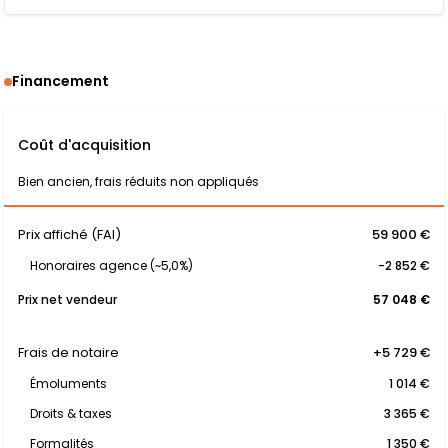
Financement
Coût d'acquisition
Bien ancien, frais réduits non appliqués
Prix affiché (FAI)
59 900 €
Honoraires agence (~5,0%)
-2 852 €
Prix net vendeur
57 048 €
Frais de notaire
+5 729 €
Émoluments
1 014 €
Droits & taxes
3 365 €
Formalités
1 350 €