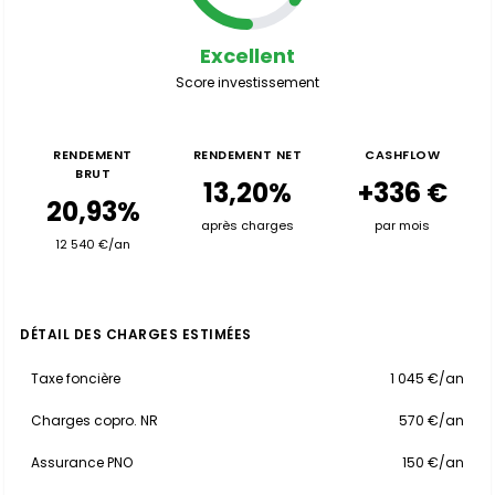
Excellent
Score investissement
RENDEMENT
RENDEMENT NET
CASHFLOW
BRUT
13,20%
+336 €
20,93%
après charges
par mois
12 540 €/an
DÉTAIL DES CHARGES ESTIMÉES
Taxe foncière
1 045 €/an
Charges copro. NR
570 €/an
Assurance PNO
150 €/an