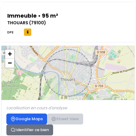
Immeuble • 95 m²
THOUARS (79100)
E
DPE
+
−
Localisation en cours d'analyse
Google Maps
Street View
Identifier ce bien