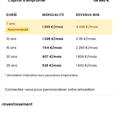
Capital à emprunter
116 880 €
DURÉE
MENSUALITÉ
REVENUS MIN.
7 ans
1 399 €/mois
4 239 €/mois
Recommandé
10 ans
1 028 €/mois
3 115 €/mois
15 ans
744 €/mois
2 255 €/mois
20 ans
607 €/mois
1 839 €/mois
25 ans
529 €/mois
1 603 €/mois
* Simulation indicative hors assurance emprunteur.
Connectez-vous pour personnaliser votre simulation
Investissement