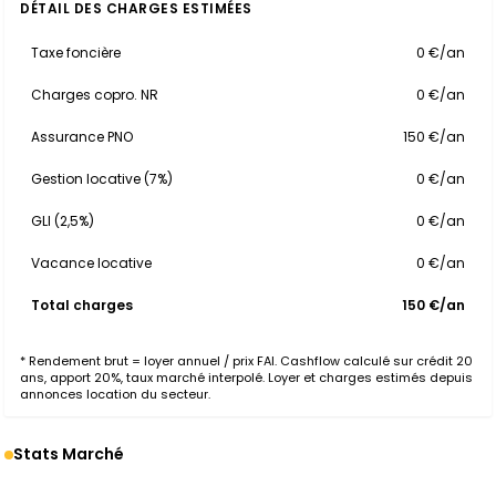
DÉTAIL DES CHARGES ESTIMÉES
Taxe foncière
0 €/an
Charges copro. NR
0 €/an
Assurance PNO
150 €/an
Gestion locative (7%)
0 €/an
GLI (2,5%)
0 €/an
Vacance locative
0 €/an
Total charges
150 €/an
* Rendement brut = loyer annuel / prix FAI. Cashflow calculé sur crédit 20
ans, apport 20%, taux marché interpolé. Loyer et charges estimés depuis
annonces location du secteur.
Stats Marché