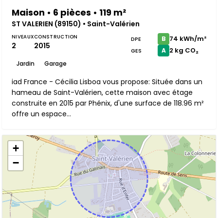
Maison • 6 pièces • 119 m²
ST VALERIEN (89150) • Saint-Valérien
NIVEAUX
CONSTRUCTION
74 kWh/m²
B
DPE
2
2015
2 kg CO₂
A
GES
Jardin
Garage
iad France - Cécilia Lisboa vous propose: Située dans un
hameau de Saint-Valérien, cette maison avec étage
construite en 2015 par Phénix, d'une surface de 118.96 m²
offre un espace...
+
−