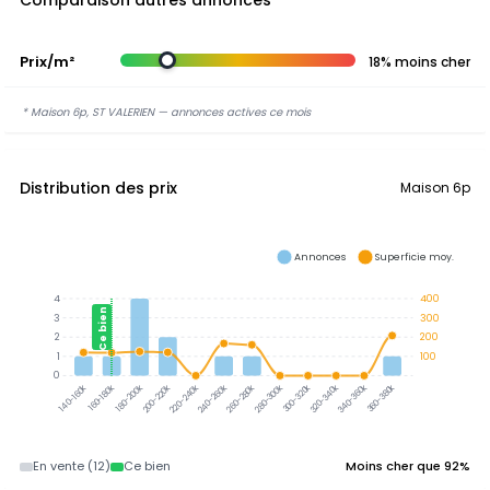
Comparaison autres annonces
Prix/m²
18% moins cher
* Maison 6p, ST VALERIEN — annonces actives ce mois
Distribution des prix
Maison 6p
Annonces
Superficie moy.
4
400
Ce bien
3
300
2
200
1
100
0
300-320k
320-340k
340-360k
360-380k
160-180k
180-200k
200-220k
220-240k
240-260k
260-280k
280-300k
140-160k
En vente (12)
Ce bien
Moins cher que 92%