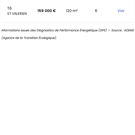
T6
159 000 €
120 m²
6
Voir
ST VALERIEN
Informations issues des Diagnostics de Performance Énergétique (DPE) — Source : ADEME
(Agence de la Transition Écologique).