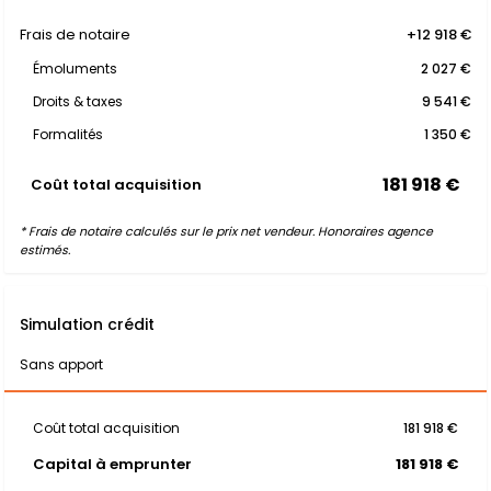
Frais de notaire
+12 918 €
Émoluments
2 027 €
Droits & taxes
9 541 €
Formalités
1 350 €
181 918 €
Coût total acquisition
* Frais de notaire calculés sur le prix net vendeur. Honoraires agence
estimés.
Simulation crédit
Sans apport
Coût total acquisition
181 918 €
Capital à emprunter
181 918 €