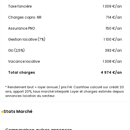
Taxe foncière
1 309 €/an
Charges copro. NR
714 €/an
Assurance PNO
150 €/an
Gestion locative (7%)
1 100 €/an
GLI (2,5%)
393 €/an
Vacance locative
1 308 €/an
Total charges
4 974 €/an
* Rendement brut = loyer annuel / prix FAI. Cashflow calculé sur crédit 20
ans, apport 20%, taux marché interpolé. Loyer et charges estimés depuis
annonces location du secteur.
Stats Marché