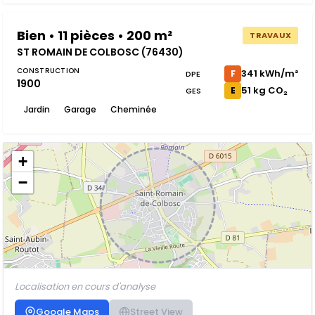
Bien • 11 pièces • 200 m²
TRAVAUX
ST ROMAIN DE COLBOSC (76430)
CONSTRUCTION
341 kWh/m²
F
DPE
1900
51 kg CO₂
E
GES
Jardin
Garage
Cheminée
+
−
Localisation en cours d'analyse
Google Maps
Street View