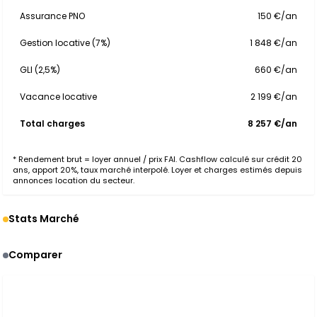
Assurance PNO
150 €/an
Gestion locative (7%)
1 848 €/an
GLI (2,5%)
660 €/an
Vacance locative
2 199 €/an
Total charges
8 257 €/an
* Rendement brut = loyer annuel / prix FAI. Cashflow calculé sur crédit 20
ans, apport 20%, taux marché interpolé. Loyer et charges estimés depuis
annonces location du secteur.
Stats Marché
Comparer