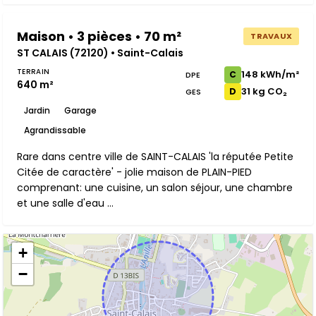
Maison • 3 pièces • 70 m²
TRAVAUX
ST CALAIS (72120) • Saint-Calais
TERRAIN
148 kWh/m²
C
DPE
640 m²
31 kg CO₂
D
GES
Jardin
Garage
Agrandissable
Rare dans centre ville de SAINT-CALAIS 'la réputée Petite
Citée de caractère' - jolie maison de PLAIN-PIED
comprenant: une cuisine, un salon séjour, une chambre
et une salle d'eau ...
+
−