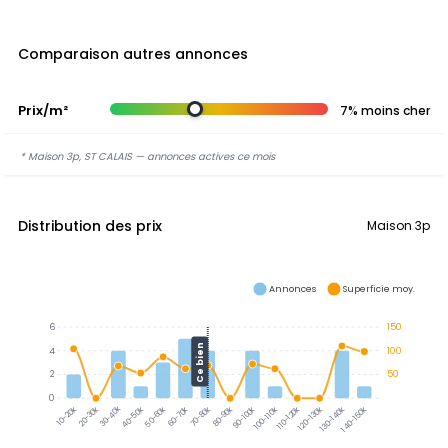
Comparaison autres annonces
Prix/m²
7% moins cher
* Maison 3p, ST CALAIS — annonces actives ce mois
Distribution des prix
Maison 3p
Annonces
Superficie moy.
6
150
Ce bien
4
100
2
50
0
30-40k
20-30k
40-50k
50-60k
60-70k
70-80k
80-90k
90-100k
100-110k
110-120k
120-130k
130-140k
140-150k
10-20k