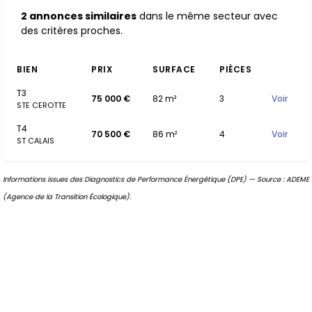
2 annonces similaires
dans le même secteur avec
des critères proches.
BIEN
PRIX
SURFACE
PIÈCES
T3
75 000 €
82 m²
3
Voir
STE CEROTTE
T4
70 500 €
86 m²
4
Voir
ST CALAIS
Informations issues des Diagnostics de Performance Énergétique (DPE) — Source : ADEME
(Agence de la Transition Écologique).