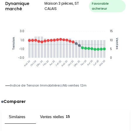
Dynamique
Maison 3 pièces, ST
Favorable
marché
CALAIS
acheteur
3.0
15
Tension
Ventes
1.0
10
-1.0
5
-3.0
0
Oct 24
Déc 24
Fév 25
Avr 25
Jun 25
Aoû 25
Oct 25
Déc 25
Fév 26
Avr 26
Jun 26
Aoû 26
Aoû 24
Indice de Tension Immobilière
Nb ventes 12m
Comparer
Similaires
Ventes réelles
2
15