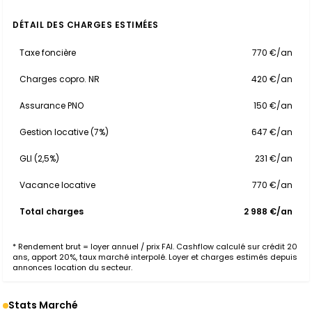
DÉTAIL DES CHARGES ESTIMÉES
Taxe foncière
770 €/an
Charges copro. NR
420 €/an
Assurance PNO
150 €/an
Gestion locative (7%)
647 €/an
GLI (2,5%)
231 €/an
Vacance locative
770 €/an
Total charges
2 988 €/an
* Rendement brut = loyer annuel / prix FAI. Cashflow calculé sur crédit 20
ans, apport 20%, taux marché interpolé. Loyer et charges estimés depuis
annonces location du secteur.
Stats Marché