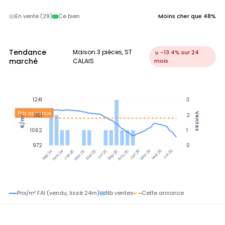
En vente (29)
Ce bien
Moins cher que 48%
Tendance
Maison 3 pièces, ST
↘ -13.4% sur 24
marché
CALAIS
mois
1241
3
Prix annonce
Ventes
1151
2
€/m²
1062
1
972
0
Nov 24
Jan 25
Mar 25
Mai 25
Jul 25
Sep 25
Nov 25
Jan 26
Mar 26
Mai 26
Jul 26
Sep 24
Prix/m² FAI (vendu, lissé 24m)
Nb ventes
Cette annonce