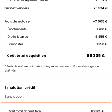
Prix net vendeur
75 524 €
Frais de notaire
+7 005 €
Émoluments
1 200 €
Droits & taxes
4 455 €
Formalités
1 350 €
86 305 €
Coût total acquisition
* Frais de notaire calculés sur le prix net vendeur. Honoraires agence
estimés.
Simulation crédit
Sans apport
Coût total acquisition
86 305 €