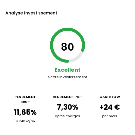
Analyse Investissement
80
Excellent
Score investissement
RENDEMENT
RENDEMENT NET
CASHFLOW
BRUT
7,30%
+24 €
11,65%
après charges
par mois
9 240 €/an