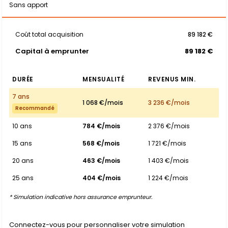
Sans apport
Coût total acquisition
89 182 €
Capital à emprunter
89 182 €
DURÉE
MENSUALITÉ
REVENUS MIN.
7 ans
1 068 €/mois
3 236 €/mois
Recommandé
10 ans
784 €/mois
2 376 €/mois
15 ans
568 €/mois
1 721 €/mois
20 ans
463 €/mois
1 403 €/mois
25 ans
404 €/mois
1 224 €/mois
* Simulation indicative hors assurance emprunteur.
Connectez-vous pour personnaliser votre simulation