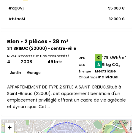
#ag0Vj
95 000 €
#bfaoM
82 000 €
Bien • 2 pièces • 38 m²
ST BRIEUC (22000) • centre-ville
NIVEAUX
CONSTRUCTION
COPROPRIÉTÉ
178 kWh/m²
C
DPE
4
2008
49 lots
5 kg CO₂
A
GES
Electrique
Énergie
Jardin
Garage
Individuel
Chauffage
APPARTEMEMENT DE TYPE 2 SITUE A SAINT-BREIUC.Situé à
Saint-Brieuc (22000), cet appartement bénéficie d'un
emplacement privilégié offrant un cadre de vie agréable
et dynamique. Cet ...
+