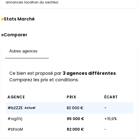
annonces location du secteur.
Stats Marché
Comparer
Autres agences
3
Ce bien est proposé par
3 agences différentes
.
Comparez les prix et conditions.
AGENCE
PRIX
ÉCART
#b2ZZE
82 000 €
-
Actuel
#ag0Vj
95 000 €
+15,9%
#bfaoM
82 000 €
-