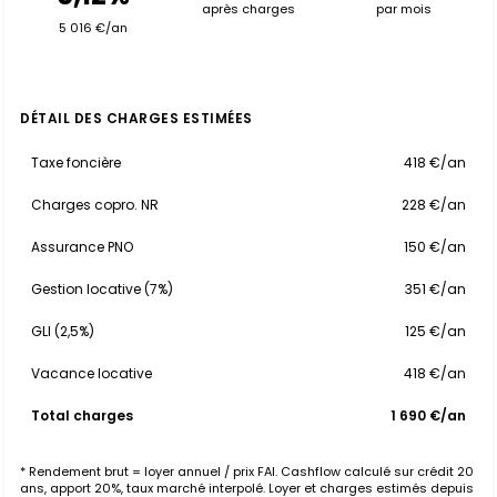
après charges
par mois
5 016 €/an
DÉTAIL DES CHARGES ESTIMÉES
Taxe foncière
418 €/an
Charges copro. NR
228 €/an
Assurance PNO
150 €/an
Gestion locative (7%)
351 €/an
GLI (2,5%)
125 €/an
Vacance locative
418 €/an
Total charges
1 690 €/an
* Rendement brut = loyer annuel / prix FAI. Cashflow calculé sur crédit 20
ans, apport 20%, taux marché interpolé. Loyer et charges estimés depuis