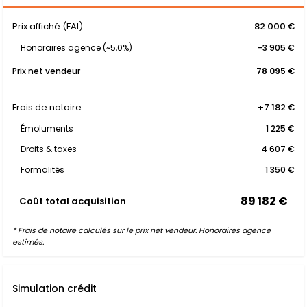
Prix affiché (FAI)
82 000 €
Honoraires agence (~5,0%)
-3 905 €
Prix net vendeur
78 095 €
Frais de notaire
+7 182 €
Émoluments
1 225 €
Droits & taxes
4 607 €
Formalités
1 350 €
89 182 €
Coût total acquisition
* Frais de notaire calculés sur le prix net vendeur. Honoraires agence
estimés.
Simulation crédit