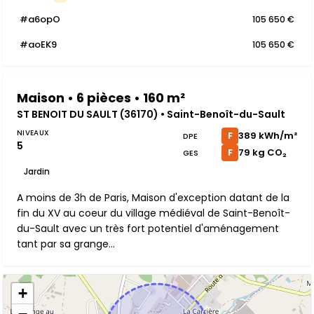
#a6opO
105 650 €
#aoEK9
105 650 €
Maison • 6 pièces • 160 m²
ST BENOIT DU SAULT (36170) • Saint-Benoît-du-Sault
NIVEAUX
389 kWh/m²
F
DPE
5
79 kg CO₂
F
GES
Jardin
A moins de 3h de Paris, Maison d'exception datant de la
fin du XV au coeur du village médiéval de Saint-Benoît-
du-Sault avec un très fort potentiel d'aménagement
tant par sa grange...
+