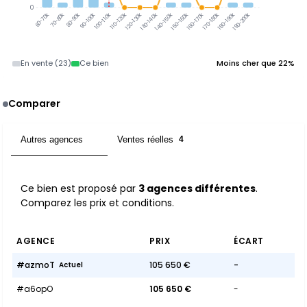
0
70-80k
80-90k
90-100k
100-110k
110-120k
120-130k
130-140k
140-150k
150-160k
160-170k
170-180k
180-190k
190-200k
60-70k
En vente (23)
Ce bien
Moins cher que 22%
Comparer
Autres agences
Ventes réelles
3
4
Ce bien est proposé par
3 agences différentes
.
Comparez les prix et conditions.
AGENCE
PRIX
ÉCART
#azmoT
105 650 €
-
Actuel
#a6opO
105 650 €
-