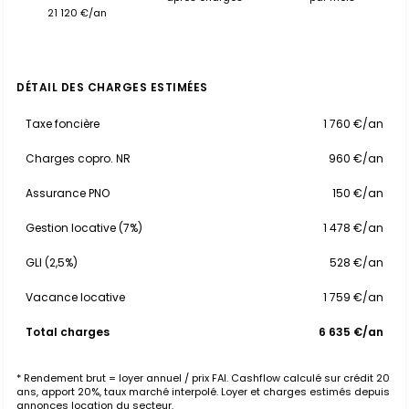
21 120 €/an
DÉTAIL DES CHARGES ESTIMÉES
Taxe foncière
1 760 €/an
Charges copro. NR
960 €/an
Assurance PNO
150 €/an
Gestion locative (7%)
1 478 €/an
GLI (2,5%)
528 €/an
Vacance locative
1 759 €/an
Total charges
6 635 €/an
* Rendement brut = loyer annuel / prix FAI. Cashflow calculé sur crédit 20
ans, apport 20%, taux marché interpolé. Loyer et charges estimés depuis
annonces location du secteur.