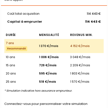
Coût total acquisition
114 443 €
Capital à emprunter
114 443 €
DURÉE
MENSUALITÉ
REVENUS MIN.
7 ans
1 370 €/mois
4 152 €/mois
Recommandé
10 ans
1 006 €/mois
3 048 €/mois
15 ans
729 €/mois
2 209 €/mois
20 ans
595 €/mois
1 803 €/mois
25 ans
518 €/mois
1 570 €/mois
* Simulation indicative hors assurance emprunteur.
Connectez-vous pour personnaliser votre simulation