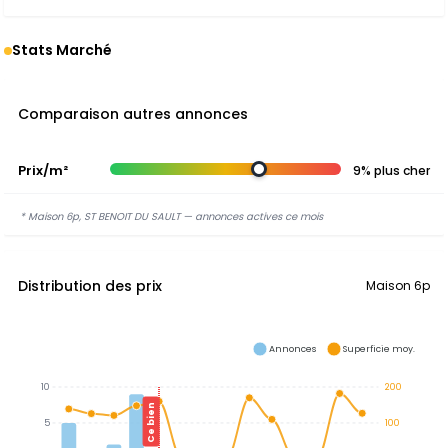
Stats Marché
Comparaison autres annonces
Prix/m²
9% plus cher
* Maison 6p, ST BENOIT DU SAULT — annonces actives ce mois
Distribution des prix
Maison 6p
Annonces
Superficie moy.
10
200
Ce bien
5
100