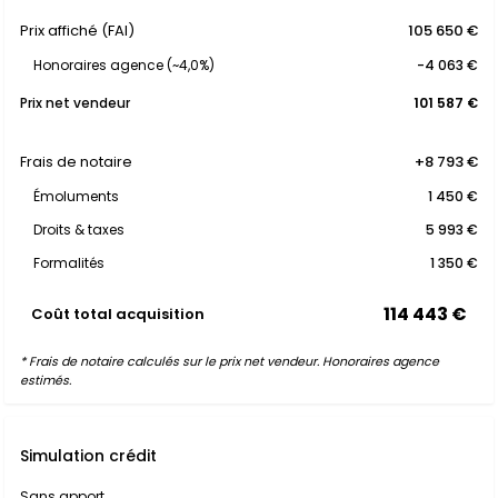
Prix affiché (FAI)
105 650 €
Honoraires agence (~4,0%)
-4 063 €
Prix net vendeur
101 587 €
Frais de notaire
+8 793 €
Émoluments
1 450 €
Droits & taxes
5 993 €
Formalités
1 350 €
114 443 €
Coût total acquisition
* Frais de notaire calculés sur le prix net vendeur. Honoraires agence
estimés.
Simulation crédit
Sans apport