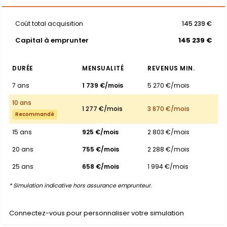
Coût total acquisition
145 239 €
Capital à emprunter
145 239 €
DURÉE
MENSUALITÉ
REVENUS MIN.
7 ans
1 739 €/mois
5 270 €/mois
10 ans
1 277 €/mois
3 870 €/mois
Recommandé
15 ans
925 €/mois
2 803 €/mois
20 ans
755 €/mois
2 288 €/mois
25 ans
658 €/mois
1 994 €/mois
* Simulation indicative hors assurance emprunteur.
Connectez-vous pour personnaliser votre simulation