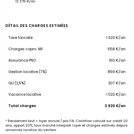
12 276 €/an
DÉTAIL DES CHARGES ESTIMÉES
Taxe foncière
1 023 €/an
Charges copro. NR
558 €/an
Assurance PNO
150 €/an
Gestion locative (7%)
859 €/an
GLI (2,5%)
307 €/an
Vacance locative
1 023 €/an
Total charges
3 920 €/an
* Rendement brut = loyer annuel / prix FAI. Cashflow calculé sur crédit 20
ans, apport 20%, taux marché interpolé. Loyer et charges estimés depuis
annonces location du secteur.