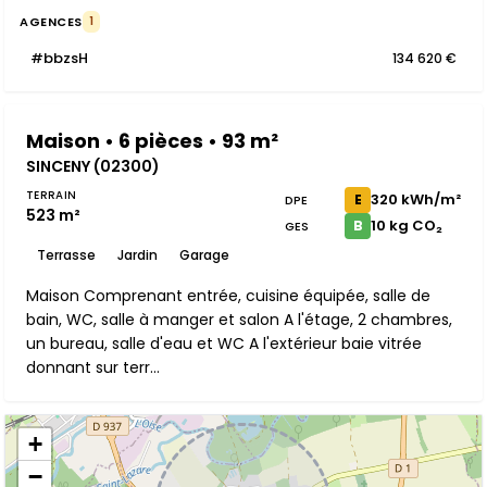
AGENCES
1
#bbzsH
134 620 €
Maison • 6 pièces • 93 m²
SINCENY (02300)
TERRAIN
320 kWh/m²
E
DPE
523 m²
10 kg CO₂
B
GES
Terrasse
Jardin
Garage
Maison Comprenant entrée, cuisine équipée, salle de
bain, WC, salle à manger et salon A l'étage, 2 chambres,
un bureau, salle d'eau et WC A l'extérieur baie vitrée
donnant sur terr...
+
−