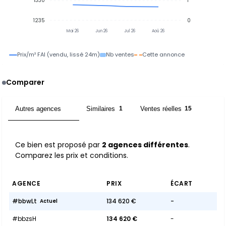
1330
1
1235
0
Mai 26
Jun 26
Jul 26
Aoû 26
Prix/m² FAI (vendu, lissé 24m)
Nb ventes
Cette annonce
Comparer
Autres agences
Similaires
Ventes réelles
2
1
15
Ce bien est proposé par
2 agences différentes
.
Comparez les prix et conditions.
AGENCE
PRIX
ÉCART
#bbwLt
134 620 €
-
Actuel
#bbzsH
134 620 €
-