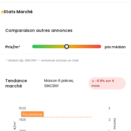
Stats Marché
Comparaison autres annonces
Prix/m²
prix médian
* Maison 6p, SINCENY — annonces actives ce mois
Tendance
Maison 6 pièces,
↘ -0.8% sur 4
marché
SINCENY
mois
1520
3
Prix annonce
1425
2
Ventes
€/m²