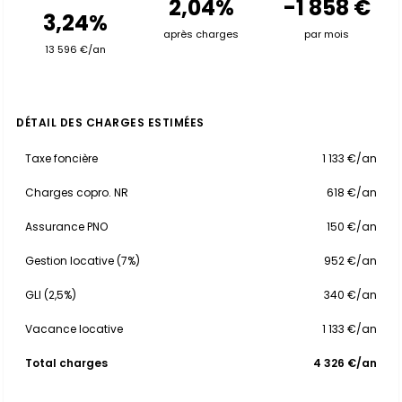
2,04%
-1 858 €
3,24%
après charges
par mois
13 596 €/an
DÉTAIL DES CHARGES ESTIMÉES
Taxe foncière
1 133 €/an
Charges copro. NR
618 €/an
Assurance PNO
150 €/an
Gestion locative (7%)
952 €/an
GLI (2,5%)
340 €/an
Vacance locative
1 133 €/an
Total charges
4 326 €/an