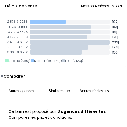
Délais de vente
Maison 4 pièces, ROYAN
107j
2 876-3 026€
182j
3 033-3 183€
181j
3 212-3 362€
173j
3 355-3 505€
239j
3 480-3 630€
174j
3 660-3 810€
156j
3 803-3 953€
Rapide (<60j)
Normal (60-120j)
Lent (>120j)
Comparer
Autres agences
Similaires
Ventes réelles
8
15
15
Ce bien est proposé par
8 agences différentes
.
Comparez les prix et conditions.