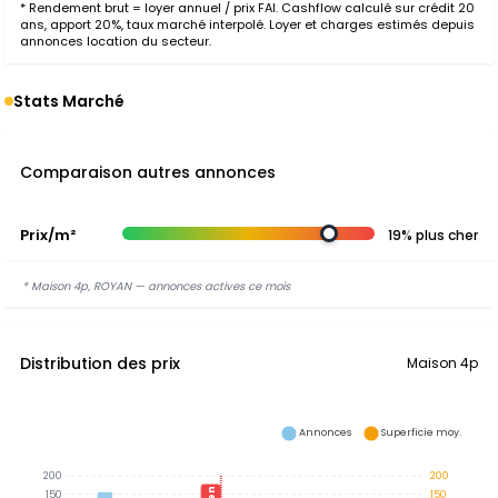
* Rendement brut = loyer annuel / prix FAI. Cashflow calculé sur crédit 20
ans, apport 20%, taux marché interpolé. Loyer et charges estimés depuis
annonces location du secteur.
Stats Marché
Comparaison autres annonces
Prix/m²
19% plus cher
* Maison 4p, ROYAN — annonces actives ce mois
Distribution des prix
Maison 4p
Annonces
Superficie moy.
200
200
150
150