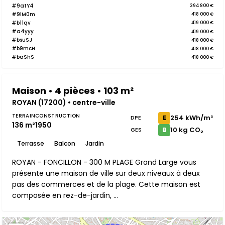
#9atY4
394 800 €
#9lM0m
418 000 €
#b11qv
419 000 €
#a4yyy
419 000 €
#bsuSJ
418 000 €
#b9mcH
418 000 €
#baShS
418 000 €
Maison • 4 pièces • 103 m²
ROYAN (17200) • centre-ville
TERRAIN
CONSTRUCTION
254 kWh/m²
E
DPE
136 m²
1950
10 kg CO₂
B
GES
Terrasse
Balcon
Jardin
ROYAN - FONCILLON - 300 M PLAGE Grand Large vous
présente une maison de ville sur deux niveaux à deux
pas des commerces et de la plage. Cette maison est
composée en rez-de-jardin, ...