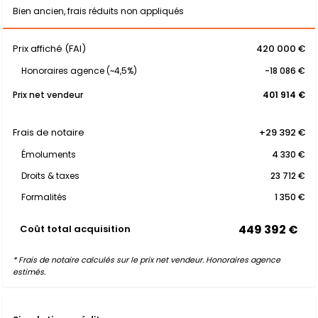
Bien ancien, frais réduits non appliqués
Prix affiché (FAI)
420 000 €
Honoraires agence (~4,5%)
-18 086 €
Prix net vendeur
401 914 €
Frais de notaire
+29 392 €
Émoluments
4 330 €
Droits & taxes
23 712 €
Formalités
1 350 €
449 392 €
Coût total acquisition
* Frais de notaire calculés sur le prix net vendeur. Honoraires agence
estimés.