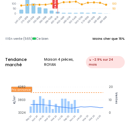
Ce bien
100
100
50
50
0
270-300k
300-330k
330-360k
360-390k
390-420k
420-450k
450-480k
480-510k
510-540k
540-570k
570-600k
600-630k
630-660k
660-690k
240-270k
En vente (565)
Ce bien
Moins cher que 16%
Tendance
Maison 4 pièces,
↘ -2.9% sur 24
marché
ROYAN
mois
4282
20
Prix annonce
Ventes
€/m²
3803
10
3324
0
Jan 25
Jul 25
Jan 26
Jul 26
Nov 24
Mar 25
Mai 25
Sep 25
Nov 25
Mar 26
Mai 26
Sep 24