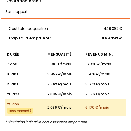
Simulation crédit
Sans apport
Coût total acquisition
449 392 €
Capital à emprunter
449 392 €
DURÉE
MENSUALITÉ
REVENUS MIN.
7 ans
5 381 €/mois
16 306 €/mois
10 ans
3 952 €/mois
11 976 €/mois
15 ans
2 862 €/mois
8 673 €/mois
20 ans
2 335 €/mois
7 076 €/mois
25 ans
2 036 €/mois
6 170 €/mois
Recommandé
* Simulation indicative hors assurance emprunteur.