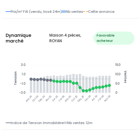
Prix/m² FAI (vendu, lissé 24m)
Nb ventes
Cette annonce
Dynamique
Maison 4 pièces,
Favorable
marché
ROYAN
acheteur
3.0
150
Ventes
Tension
1.0
100
-1.0
50
-3.0
0
Jun 25
Jun 26
Oct 24
Déc 24
Fév 25
Avr 25
Aoû 25
Oct 25
Déc 25
Fév 26
Avr 26
Aoû 26
Aoû 24
Indice de Tension Immobilière
Nb ventes 12m