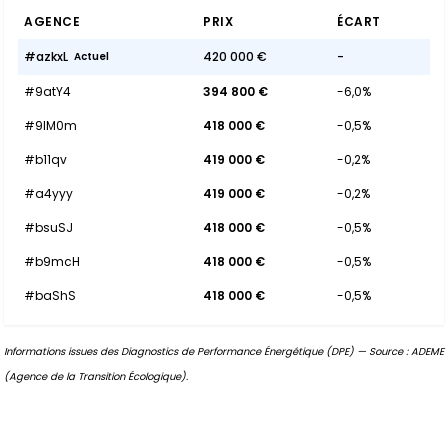
AGENCE
PRIX
ÉCART
#azkxL
420 000 €
-
Actuel
#9atY4
394 800 €
-6,0%
#9lM0m
418 000 €
-0,5%
#b11qv
419 000 €
-0,2%
#a4yyy
419 000 €
-0,2%
#bsuSJ
418 000 €
-0,5%
#b9mcH
418 000 €
-0,5%
#baShS
418 000 €
-0,5%
Informations issues des Diagnostics de Performance Énergétique (DPE) — Source : ADEME
(Agence de la Transition Écologique).