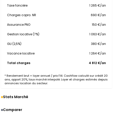
Taxe foncière
1 265 €/an
Charges copro. NR
690 €/an
Assurance PNO
150 €/an
Gestion locative (7%)
1 063 €/an
GLI (2,5%)
380 €/an
Vacance locative
1 264 €/an
Total charges
4 812 €/an
* Rendement brut = loyer annuel / prix FAI. Cashflow calculé sur crédit 20
ans, apport 20%, taux marché interpolé. Loyer et charges estimés depuis
annonces location du secteur.
Stats Marché
Comparer