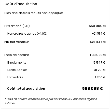
Coût d'acquisition
Bien ancien, frais réduits non appliqués
Prix affiché (FAI)
550 000 €
Honoraires agence (~4,0%)
-21 154 €
Prix net vendeur
528 846 €
Frais de notaire
+38 098 €
Émoluments
5 547 €
Droits & taxes
31 201 €
Formalités
1 350 €
588 098 €
Coût total acquisition
* Frais de notaire calculés sur le prix net vendeur. Honoraires agence
estimés.