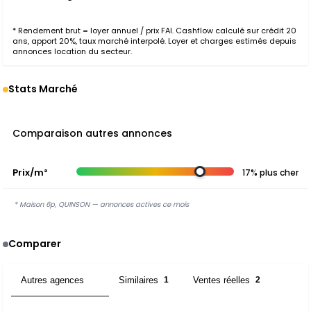
* Rendement brut = loyer annuel / prix FAI. Cashflow calculé sur crédit 20
ans, apport 20%, taux marché interpolé. Loyer et charges estimés depuis
annonces location du secteur.
Stats Marché
Comparaison autres annonces
Prix/m²
17% plus cher
* Maison 6p, QUINSON — annonces actives ce mois
Comparer
Autres agences
Similaires
Ventes réelles
7
1
2