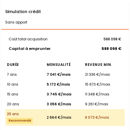
Simulation crédit
Sans apport
Coût total acquisition
588 098 €
Capital à emprunter
588 098 €
DURÉE
MENSUALITÉ
REVENUS MIN.
7 ans
7 041 €/mois
21 336 €/mois
10 ans
5 172 €/mois
15 673 €/mois
15 ans
3 745 €/mois
11 348 €/mois
20 ans
3 056 €/mois
9 261 €/mois
25 ans
2 664 €/mois
8 073 €/mois
Recommandé