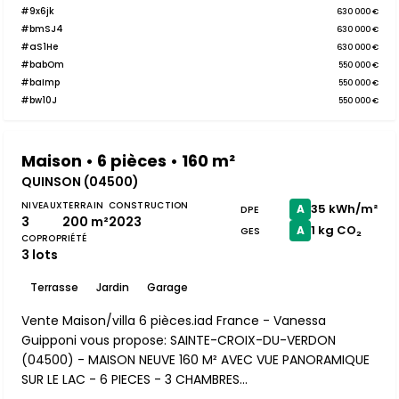
#9x6jk
630 000 €
#bmSJ4
630 000 €
#aS1He
630 000 €
#babOm
550 000 €
#baImp
550 000 €
#bw10J
550 000 €
Maison • 6 pièces • 160 m²
QUINSON (04500)
NIVEAUX
TERRAIN
CONSTRUCTION
35 kWh/m²
A
DPE
3
200 m²
2023
1 kg CO₂
A
GES
COPROPRIÉTÉ
3 lots
Terrasse
Jardin
Garage
Vente Maison/villa 6 pièces.iad France - Vanessa
Guipponi vous propose: SAINTE-CROIX-DU-VERDON
(04500) - MAISON NEUVE 160 M² AVEC VUE PANORAMIQUE
SUR LE LAC - 6 PIECES - 3 CHAMBRES...