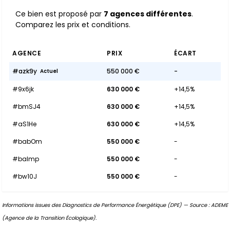
Ce bien est proposé par
7 agences différentes
.
Comparez les prix et conditions.
AGENCE
PRIX
ÉCART
#azk9y
550 000 €
-
Actuel
#9x6jk
630 000 €
+14,5%
#bmSJ4
630 000 €
+14,5%
#aS1He
630 000 €
+14,5%
#babOm
550 000 €
-
#baImp
550 000 €
-
#bw10J
550 000 €
-
Informations issues des Diagnostics de Performance Énergétique (DPE) — Source : ADEME
(Agence de la Transition Écologique).