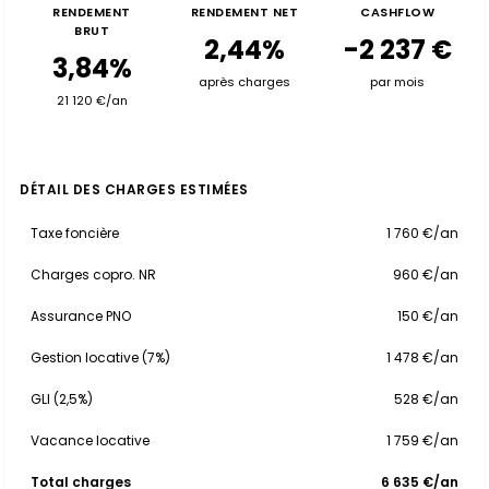
RENDEMENT
RENDEMENT NET
CASHFLOW
BRUT
2,44%
-2 237 €
3,84%
après charges
par mois
21 120 €/an
DÉTAIL DES CHARGES ESTIMÉES
Taxe foncière
1 760 €/an
Charges copro. NR
960 €/an
Assurance PNO
150 €/an
Gestion locative (7%)
1 478 €/an
GLI (2,5%)
528 €/an
Vacance locative
1 759 €/an
Total charges
6 635 €/an