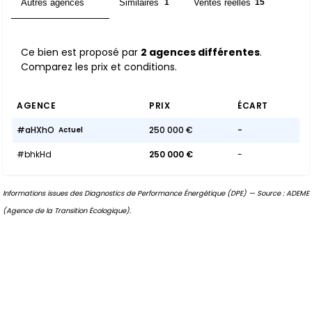
Autres agences
Similaires
Ventes réelles
2
1
15
Ce bien est proposé par
2 agences différentes
.
Comparez les prix et conditions.
AGENCE
PRIX
ÉCART
#aHXhO
250 000 €
-
Actuel
#bhkHd
250 000 €
-
Informations issues des Diagnostics de Performance Énergétique (DPE) — Source : ADEME
(Agence de la Transition Écologique).