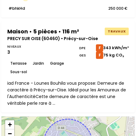
#bhkHd
250 000 €
Maison • 5 pièces • 116 m²
TRAVAUX
PRECY SUR OISE (60460) • Précy-sur-Oise
NIVEAUX
343 kWh/m²
F
DPE
3
75 kg CO₂
F
GES
Terrasse
Jardin
Garage
Sous-sol
iad France - Lounes Bouhila vous propose: Demeure de
caractère à Précy-sur-Oise. Idéal pour les Amoureux de
l'AuthenticitéCette demeure de caractère est une
véritable perle rare à ...
+
−