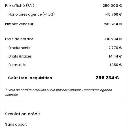
Prix affiché (FAI)
250 000 €
Honoraires agence (~4,5%)
-10 766 €
Prix net vendeur
239 234 €
Frais de notaire
+18 234 €
Émoluments
2 770 €
Droits & taxes
14 114 €
Formalités
1 350 €
268 234 €
Coût total acquisition
* Frais de notaire calculés sur le prix net vendeur. Honoraires agence
estimés.
Simulation crédit
Sans apport