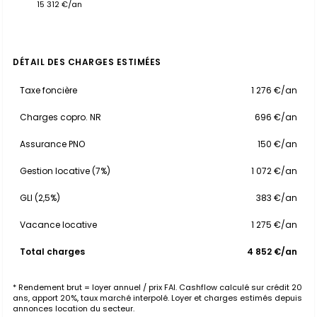
15 312 €/an
DÉTAIL DES CHARGES ESTIMÉES
Taxe foncière
1 276 €/an
Charges copro. NR
696 €/an
Assurance PNO
150 €/an
Gestion locative (7%)
1 072 €/an
GLI (2,5%)
383 €/an
Vacance locative
1 275 €/an
Total charges
4 852 €/an
* Rendement brut = loyer annuel / prix FAI. Cashflow calculé sur crédit 20
ans, apport 20%, taux marché interpolé. Loyer et charges estimés depuis
annonces location du secteur.