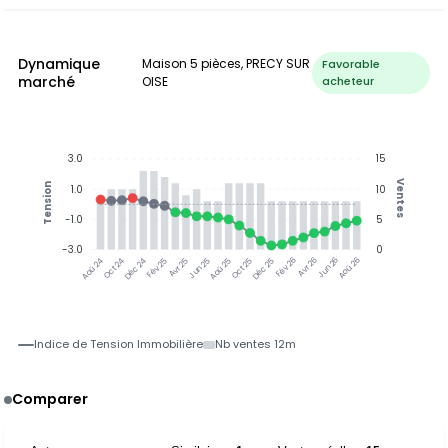
Dynamique
Maison 5 pièces, PRECY SUR
Favorable
marché
OISE
acheteur
3.0
15
Ventes
Tension
1.0
10
-1.0
5
-3.0
0
Oct 24
Déc 24
Fév 25
Avr 25
Jun 25
Aoû 25
Oct 25
Déc 25
Fév 26
Avr 26
Jun 26
Aoû 26
Aoû 24
Indice de Tension Immobilière
Nb ventes 12m
Comparer