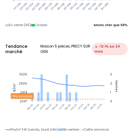
0
300-310k
310-320k
320-330k
330-340k
340-350k
350-360k
220-230k
230-240k
240-250k
250-260k
260-270k
270-280k
280-290k
290-300k
210-220k
En vente (65)
Ce bien
Moins cher que 68%
Tendance
Maison 5 pièces, PRECY SUR
↘ -12.1% sur 24
marché
OISE
mois
3326
3
Ventes
2900
2
€/m²
2474
1
Prix annonce
2047
0
Nov 24
Jan 25
Mar 25
Mai 25
Jul 25
Sep 25
Nov 25
Jan 26
Mar 26
Mai 26
Jul 26
Sep 24
Prix/m² FAI (vendu, lissé 24m)
Nb ventes
Cette annonce