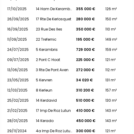
17/10/2025
14 Ham De Kerambeuz
355 000 €
126 m²
26/09/2025
17 Rte De Kerlosquet
280 000 €
150 m²
16/09/2025
23 Rue Des Iles
350 000 €
110 m²
11/09/2025
22 Trefernic
195 000 €
149 m²
24/07/2025
5 Kerambris
729 000 €
159 m²
09/07/2025
2 Pont C Hoat
225 000 €
121 m²
13/06/2025
3 Rte De Pont Aven
272 000 €
112 m²
23/05/2025
5 Kervren
34 020 €
131 m²
12/03/2025
8 Kerleun
310 200 €
157 m²
25/02/2025
14 Kerdavid
510 000 €
130 m²
21/02/2025
17 Imp De Roz Lutun
410 000 €
143 m²
28/01/2025
14 Kerado
450 000 €
143 m²
29/11/2024
4a Imp De Roz Lutun
300 000 €
121 m²