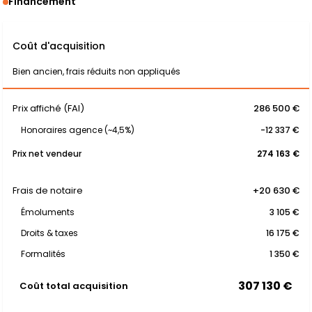
Financement
Coût d'acquisition
Bien ancien, frais réduits non appliqués
Prix affiché (FAI)
286 500 €
Honoraires agence (~4,5%)
-12 337 €
Prix net vendeur
274 163 €
Frais de notaire
+20 630 €
Émoluments
3 105 €
Droits & taxes
16 175 €
Formalités
1 350 €
307 130 €
Coût total acquisition