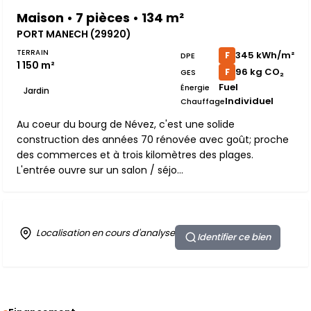
Maison • 7 pièces • 134 m²
PORT MANECH (29920)
TERRAIN
345 kWh/m²
F
DPE
1 150 m²
96 kg CO₂
F
GES
Fuel
Énergie
Jardin
Individuel
Chauffage
Au coeur du bourg de Névez, c'est une solide
construction des années 70 rénovée avec goût; proche
des commerces et à trois kilomètres des plages.
L'entrée ouvre sur un salon / séjo...
Localisation en cours d'analyse
Identifier ce bien