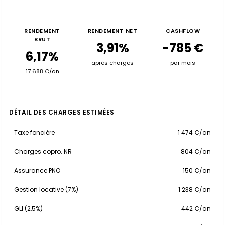
RENDEMENT
RENDEMENT NET
CASHFLOW
BRUT
3,91%
-785 €
6,17%
après charges
par mois
17 688 €/an
DÉTAIL DES CHARGES ESTIMÉES
Taxe foncière
1 474 €/an
Charges copro. NR
804 €/an
Assurance PNO
150 €/an
Gestion locative (7%)
1 238 €/an
GLI (2,5%)
442 €/an