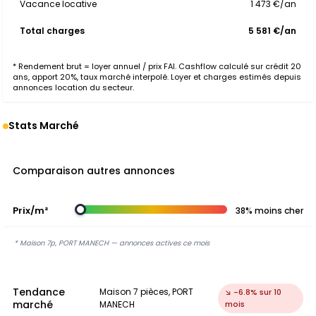
Vacance locative
1 473 €/an
Total charges
5 581 €/an
* Rendement brut = loyer annuel / prix FAI. Cashflow calculé sur crédit 20
ans, apport 20%, taux marché interpolé. Loyer et charges estimés depuis
annonces location du secteur.
Stats Marché
Comparaison autres annonces
Prix/m²
38% moins cher
* Maison 7p, PORT MANECH — annonces actives ce mois
Tendance
Maison 7 pièces, PORT
↘ -6.8% sur 10
marché
MANECH
mois