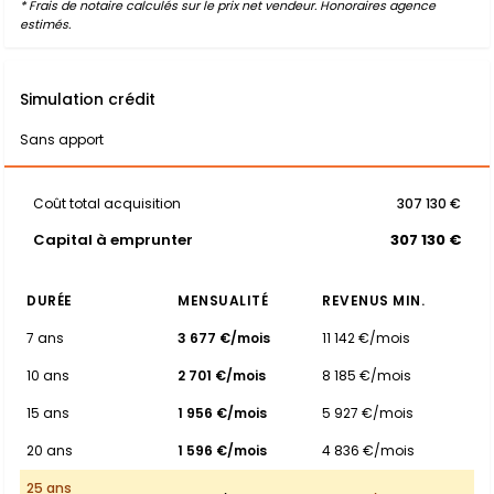
* Frais de notaire calculés sur le prix net vendeur. Honoraires agence
estimés.
Simulation crédit
Sans apport
Coût total acquisition
307 130 €
Capital à emprunter
307 130 €
DURÉE
MENSUALITÉ
REVENUS MIN.
7 ans
3 677 €/mois
11 142 €/mois
10 ans
2 701 €/mois
8 185 €/mois
15 ans
1 956 €/mois
5 927 €/mois
20 ans
1 596 €/mois
4 836 €/mois
25 ans