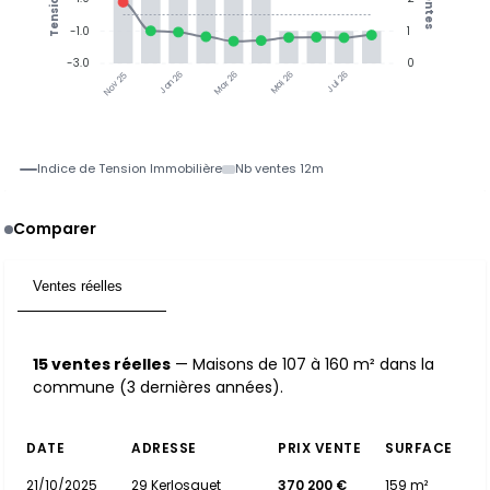
Ventes
Tension
-1.0
1
-3.0
0
Jan 26
Jul 26
Mar 26
Mai 26
Nov 25
Indice de Tension Immobilière
Nb ventes 12m
Comparer
Ventes réelles
15
15 ventes réelles
— Maisons de 107 à 160 m² dans la
commune (3 dernières années).
DATE
ADRESSE
PRIX VENTE
SURFACE
21/10/2025
29 Kerlosquet
370 200 €
159 m²