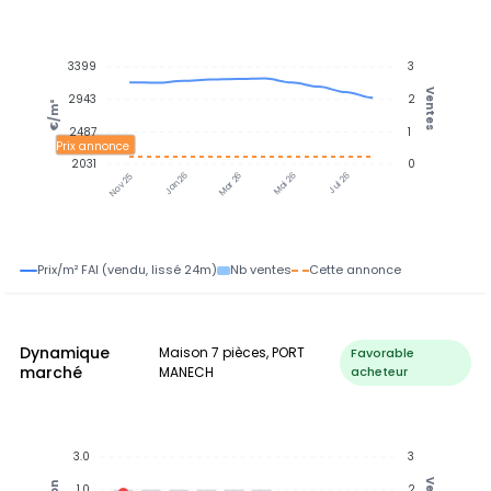
3399
3
Ventes
2943
2
€/m²
2487
1
Prix annonce
2031
0
Jan 26
Jul 26
Mar 26
Mai 26
Nov 25
Prix/m² FAI (vendu, lissé 24m)
Nb ventes
Cette annonce
Dynamique
Maison 7 pièces, PORT
Favorable
marché
MANECH
acheteur
3.0
3
1.0
2