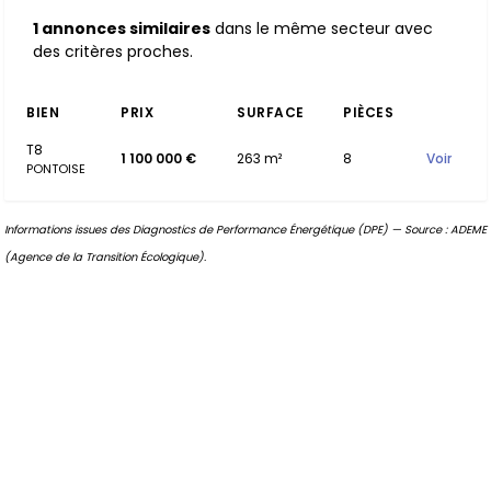
1 annonces similaires
dans le même secteur avec
des critères proches.
BIEN
PRIX
SURFACE
PIÈCES
T8
1 100 000 €
263 m²
8
Voir
PONTOISE
Informations issues des Diagnostics de Performance Énergétique (DPE) — Source : ADEME
(Agence de la Transition Écologique).