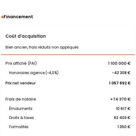
Financement
Coût d'acquisition
Bien ancien, frais réduits non appliqués
Prix affiché (FAI)
1 100 000 €
Honoraires agence (~4,0%)
-42 308 €
Prix net vendeur
1 057 692 €
Frais de notaire
+74 370 €
Émoluments
10 617 €
Droits & taxes
62 403 €
Formalités
1 350 €