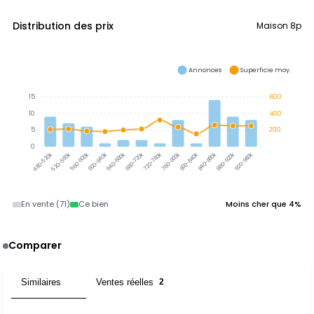
Distribution des prix
Maison 8p
Annonces
Superficie moy.
15
600
10
400
5
200
0
520-560k
560-600k
600-640k
640-680k
680-720k
720-760k
760-800k
800-840k
840-880k
880-920k
920-960k
480-520k
En vente (71)
Ce bien
Moins cher que 4%
Comparer
Similaires
Ventes réelles
1
2