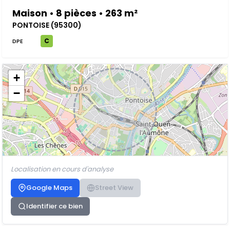
Maison • 8 pièces • 263 m²
PONTOISE (95300)
C
DPE
+
−
Localisation en cours d'analyse
Google Maps
Street View
Identifier ce bien