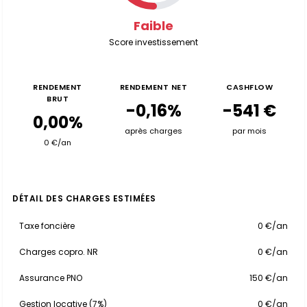
Faible
Score investissement
RENDEMENT
RENDEMENT NET
CASHFLOW
BRUT
-0,16%
-541 €
0,00%
après charges
par mois
0 €/an
DÉTAIL DES CHARGES ESTIMÉES
Taxe foncière
0 €/an
Charges copro. NR
0 €/an
Assurance PNO
150 €/an
Gestion locative (7%)
0 €/an