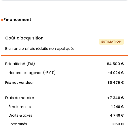
Financement
Coût d'acquisition
ESTIMATION
Bien ancien, frais réduits non appliqués
Prix affiché (FAI)
84 500 €
Honoraires agence (~5,0%)
-4 024 €
Prix net vendeur
80 476 €
Frais de notaire
+7 346 €
Émoluments
1 248 €
Droits & taxes
4 748 €
Formalités
1 350 €