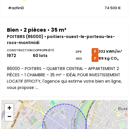
#azNnD
74 500 €
Bien • 2 pièces • 35 m²
POITIERS (86000) • poitiers-ouest-le-porteau-les-
rocs-montmidi
CONSTRUCTION
COPROPRIÉTÉ
332 kWh/m²
F
DPE
1972
60 lots
89 kg CO₂
F
GES
86000 – POITIERS – QUARTIER CENTRAL – APPARTEMENT 2
PIÈCES – 1 CHAMBRE – 35 m² - IDÉAL POUR INVESTISSEMENT
LOCATIF EFFICITY, l'agence qui estime votre bien en ligne,
vous propose :...
+
−