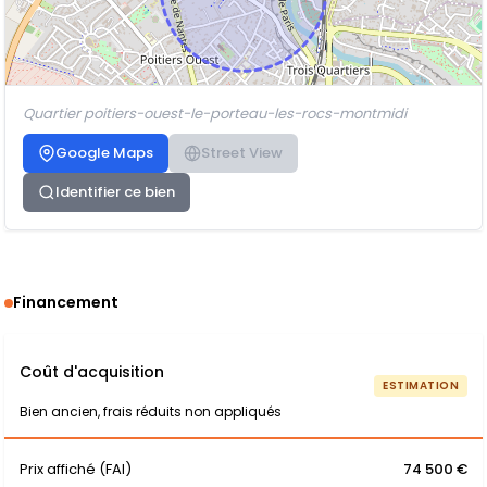
Quartier poitiers-ouest-le-porteau-les-rocs-montmidi
Google Maps
Street View
Identifier ce bien
Financement
Coût d'acquisition
ESTIMATION
Bien ancien, frais réduits non appliqués
Prix affiché (FAI)
74 500 €