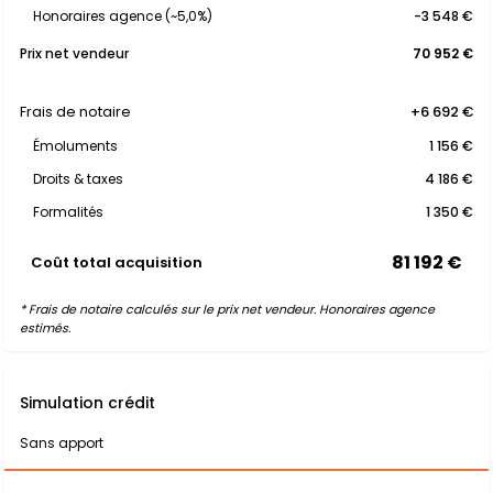
Honoraires agence (~5,0%)
-3 548 €
Prix net vendeur
70 952 €
Frais de notaire
+6 692 €
Émoluments
1 156 €
Droits & taxes
4 186 €
Formalités
1 350 €
81 192 €
Coût total acquisition
* Frais de notaire calculés sur le prix net vendeur. Honoraires agence
estimés.
Simulation crédit
Sans apport