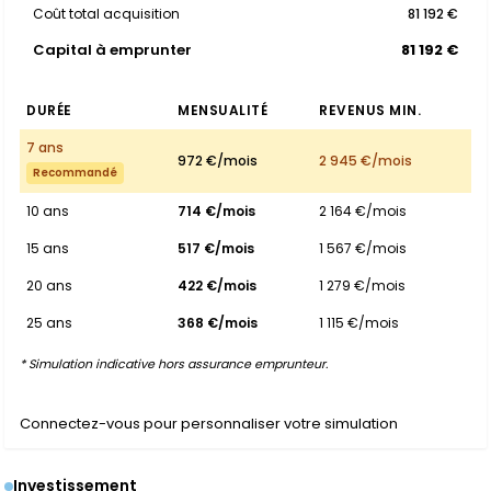
Coût total acquisition
81 192 €
Capital à emprunter
81 192 €
DURÉE
MENSUALITÉ
REVENUS MIN.
7 ans
972 €/mois
2 945 €/mois
Recommandé
10 ans
714 €/mois
2 164 €/mois
15 ans
517 €/mois
1 567 €/mois
20 ans
422 €/mois
1 279 €/mois
25 ans
368 €/mois
1 115 €/mois
* Simulation indicative hors assurance emprunteur.
Connectez-vous pour personnaliser votre simulation
Investissement