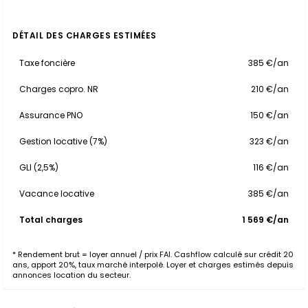
DÉTAIL DES CHARGES ESTIMÉES
Taxe foncière
385 €/an
Charges copro. NR
210 €/an
Assurance PNO
150 €/an
Gestion locative (7%)
323 €/an
GLI (2,5%)
116 €/an
Vacance locative
385 €/an
Total charges
1 569 €/an
* Rendement brut = loyer annuel / prix FAI. Cashflow calculé sur crédit 20
ans, apport 20%, taux marché interpolé. Loyer et charges estimés depuis
annonces location du secteur.