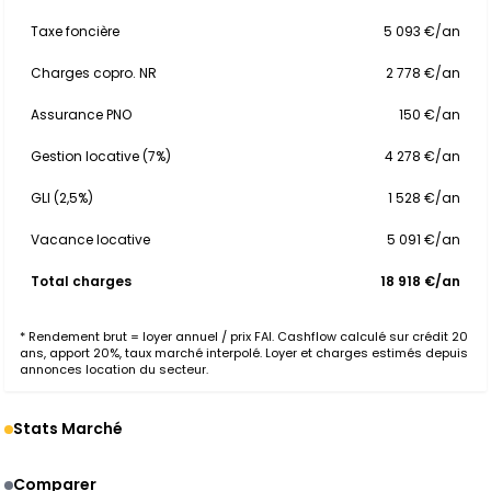
Taxe foncière
5 093 €/an
Charges copro. NR
2 778 €/an
Assurance PNO
150 €/an
Gestion locative (7%)
4 278 €/an
GLI (2,5%)
1 528 €/an
Vacance locative
5 091 €/an
Total charges
18 918 €/an
* Rendement brut = loyer annuel / prix FAI. Cashflow calculé sur crédit 20
ans, apport 20%, taux marché interpolé. Loyer et charges estimés depuis
annonces location du secteur.
Stats Marché
Comparer