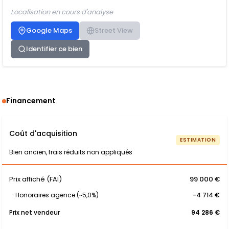
Localisation en cours d'analyse
Google Maps
Street View
Identifier ce bien
Financement
Coût d'acquisition
ESTIMATION
Bien ancien, frais réduits non appliqués
Prix affiché (FAI)
99 000 €
Honoraires agence (~5,0%)
-4 714 €
Prix net vendeur
94 286 €