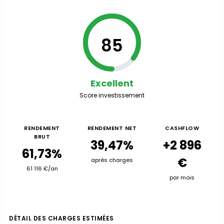
85
Excellent
Score investissement
RENDEMENT
RENDEMENT NET
CASHFLOW
BRUT
39,47%
+2 896
61,73%
€
après charges
61 116 €/an
par mois
DÉTAIL DES CHARGES ESTIMÉES