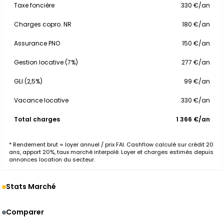
Taxe foncière
330 €/an
Charges copro. NR
180 €/an
Assurance PNO
150 €/an
Gestion locative (7%)
277 €/an
GLI (2,5%)
99 €/an
Vacance locative
330 €/an
Total charges
1 366 €/an
* Rendement brut = loyer annuel / prix FAI. Cashflow calculé sur crédit 20
ans, apport 20%, taux marché interpolé. Loyer et charges estimés depuis
annonces location du secteur.
Stats Marché
Comparer