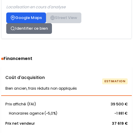
Localisation en cours d'analyse
Google Maps
Street View
Identifier ce bien
Financement
Coût d'acquisition
ESTIMATION
Bien ancien, frais réduits non appliqués
Prix affiché (FAI)
39 500 €
Honoraires agence (~5,0%)
-1 881 €
Prix net vendeur
37 619 €