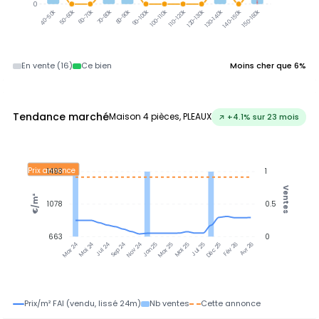
0
50-60k
60-70k
70-80k
80-90k
90-100k
100-110k
110-120k
120-130k
130-140k
140-150k
150-160k
40-50k
En vente (16)
Ce bien
Moins cher que 6%
Tendance marché
Maison 4 pièces, PLEAUX
↗ +4.1% sur 23 mois
Prix annonce
1493
1
Ventes
€/m²
1078
0.5
663
0
Jul 24
Jan 25
Jul 25
Mai 24
Sep 24
Nov 24
Mar 25
Mai 25
Déc 25
Fév 26
Avr 26
Mar 24
Prix/m² FAI (vendu, lissé 24m)
Nb ventes
Cette annonce