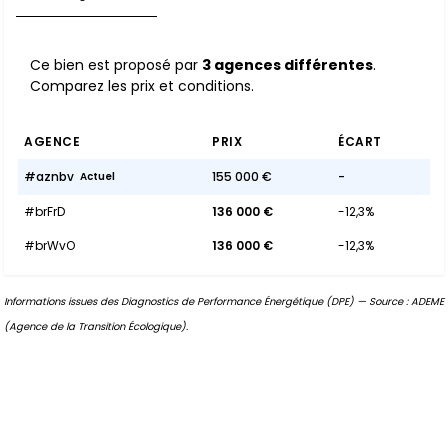
Ce bien est proposé par
3 agences différentes
.
Comparez les prix et conditions.
AGENCE
PRIX
ÉCART
#aznbv
155 000 €
-
Actuel
#brFrD
136 000 €
-12,3%
#brWvO
136 000 €
-12,3%
Informations issues des Diagnostics de Performance Énergétique (DPE) — Source : ADEME
(Agence de la Transition Écologique).