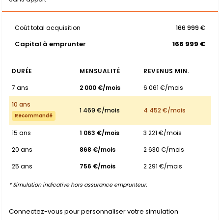
Coût total acquisition
166 999 €
Capital à emprunter
166 999 €
DURÉE
MENSUALITÉ
REVENUS MIN.
7 ans
2 000 €/mois
6 061 €/mois
10 ans
1 469 €/mois
4 452 €/mois
Recommandé
15 ans
1 063 €/mois
3 221 €/mois
20 ans
868 €/mois
2 630 €/mois
25 ans
756 €/mois
2 291 €/mois
* Simulation indicative hors assurance emprunteur.
Connectez-vous pour personnaliser votre simulation