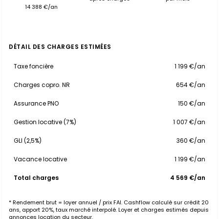
14 388 €/an
DÉTAIL DES CHARGES ESTIMÉES
Taxe foncière
1 199 €/an
Charges copro. NR
654 €/an
Assurance PNO
150 €/an
Gestion locative (7%)
1 007 €/an
GLI (2,5%)
360 €/an
Vacance locative
1 199 €/an
Total charges
4 569 €/an
* Rendement brut = loyer annuel / prix FAI. Cashflow calculé sur crédit 20
ans, apport 20%, taux marché interpolé. Loyer et charges estimés depuis
annonces location du secteur.