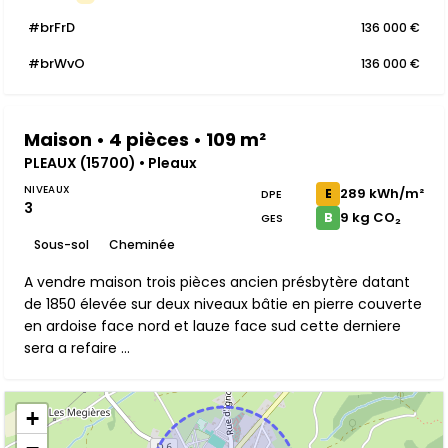
#brFrD
136 000 €
#brWvO
136 000 €
Maison • 4 pièces • 109 m²
PLEAUX (15700) • Pleaux
NIVEAUX
289 kWh/m²
E
DPE
3
9 kg CO₂
B
GES
Sous-sol
Cheminée
A vendre maison trois pièces ancien présbytère datant
de 1850 élevée sur deux niveaux bâtie en pierre couverte
en ardoise face nord et lauze face sud cette derniere
sera a refaire ...
+