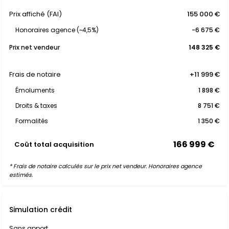
Prix affiché (FAI)
155 000 €
Honoraires agence (~4,5%)
-6 675 €
Prix net vendeur
148 325 €
Frais de notaire
+11 999 €
Émoluments
1 898 €
Droits & taxes
8 751 €
Formalités
1 350 €
166 999 €
Coût total acquisition
* Frais de notaire calculés sur le prix net vendeur. Honoraires agence
estimés.
Simulation crédit
Sans apport