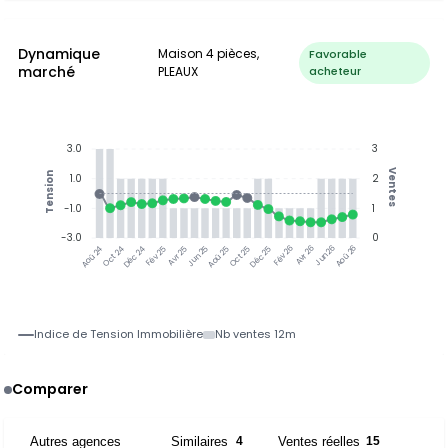
Dynamique
Maison 4 pièces,
Favorable
marché
PLEAUX
acheteur
3.0
3
Ventes
Tension
1.0
2
-1.0
1
-3.0
0
Jun 25
Jun 26
Oct 24
Déc 24
Fév 25
Avr 25
Aoû 25
Oct 25
Déc 25
Fév 26
Avr 26
Aoû 26
Aoû 24
Indice de Tension Immobilière
Nb ventes 12m
Comparer
Autres agences
Similaires
Ventes réelles
3
4
15