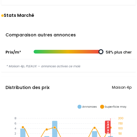
Stats Marché
Comparaison autres annonces
Prix/m²
58% plus cher
* Maison 4p, PLEAUX — annonces actives ce mois
Distribution des prix
Maison 4p
Annonces
Superficie moy.
8
200
Ce bien
6
150
4
100
2
50