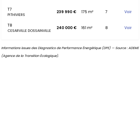
T7
239 990 €
175 m²
7
Voir
PITHIVIERS
T8
240 000 €
161 m²
8
Voir
CESARVILLE DOSSAINVILLE
Informations issues des Diagnostics de Performance Énergétique (DPE) — Source : ADEME
(Agence de la Transition Écologique).