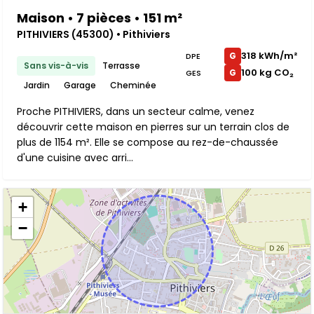
Maison • 7 pièces • 151 m²
PITHIVIERS (45300) • Pithiviers
318 kWh/m²
G
DPE
Sans vis-à-vis
Terrasse
100 kg CO₂
G
GES
Jardin
Garage
Cheminée
Proche PITHIVIERS, dans un secteur calme, venez
découvrir cette maison en pierres sur un terrain clos de
plus de 1154 m². Elle se compose au rez-de-chaussée
d'une cuisine avec arri...
+
−