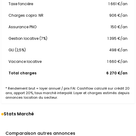
Taxe foncière
1 661 €/an
Charges copro. NR
906 €/an
Assurance PNO
150 €/an
Gestion locative (7%)
1 395 €/an
GLI (2,5%)
498 €/an
Vacance locative
1 660 €/an
Total charges
6 270 €/an
* Rendement brut = loyer annuel / prix FAI. Cashflow calculé sur crédit 20
ans, apport 20%, taux marché interpolé. Loyer et charges estimés depuis
annonces location du secteur.
Stats Marché
Comparaison autres annonces