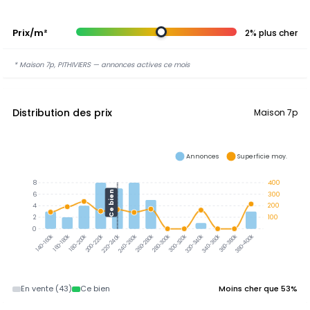
Prix/m²
2% plus cher
* Maison 7p, PITHIVIERS — annonces actives ce mois
Distribution des prix
Maison 7p
Annonces
Superficie moy.
8
400
Ce bien
6
300
4
200
2
100
0
160-180k
180-200k
200-220k
220-240k
240-260k
260-280k
280-300k
300-320k
340-360k
360-380k
380-400k
140-160k
320-340k
En vente (43)
Ce bien
Moins cher que 53%