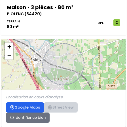
Maison • 3 pièces • 80 m²
PIOLENC (84420)
TERRAIN
C
DPE
80 m²
+
−
Localisation en cours d'analyse
Google Maps
Street View
Identifier ce bien