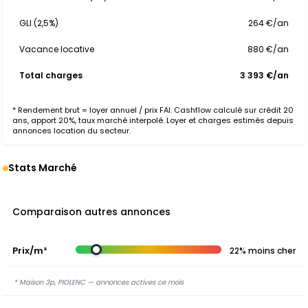
GLI (2,5%)
264 €/an
Vacance locative
880 €/an
Total charges
3 393 €/an
* Rendement brut = loyer annuel / prix FAI. Cashflow calculé sur crédit 20
ans, apport 20%, taux marché interpolé. Loyer et charges estimés depuis
annonces location du secteur.
Stats Marché
Comparaison autres annonces
Prix/m²
22% moins cher
* Maison 3p, PIOLENC — annonces actives ce mois