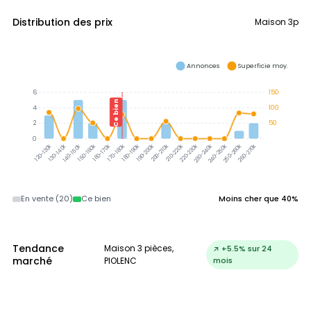
Distribution des prix
Maison 3p
Annonces
Superficie moy.
6
150
Ce bien
4
100
2
50
0
130-140k
140-150k
150-160k
160-170k
170-180k
180-190k
190-200k
200-210k
210-220k
220-230k
230-240k
240-250k
250-260k
260-270k
120-130k
En vente (20)
Ce bien
Moins cher que 40%
Tendance
Maison 3 pièces,
↗ +5.5% sur 24
marché
PIOLENC
mois