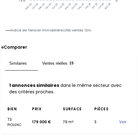
-3.0
0
Jun 25
Jun 26
Oct 24
Déc 24
Fév 25
Avr 25
Aoû 25
Oct 25
Déc 25
Fév 26
Avr 26
Aoû 26
Aoû 24
Indice de Tension Immobilière
Nb ventes 12m
Comparer
Similaires
Ventes réelles
1
15
1 annonces similaires
dans le même secteur avec
des critères proches.
BIEN
PRIX
SURFACE
PIÈCES
T3
179 000 €
79 m²
3
Voir
PIOLENC