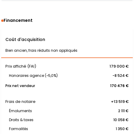
Financement
Coût d'acquisition
Bien ancien, frais réduits non appliqués
Prix affiché (FAI)
179 000 €
Honoraires agence (~5,0%)
-8 524 €
Prix net vendeur
170 476 €
Frais de notaire
+13 519 €
Émoluments
2 111 €
Droits & taxes
10 058 €
Formalités
1 350 €