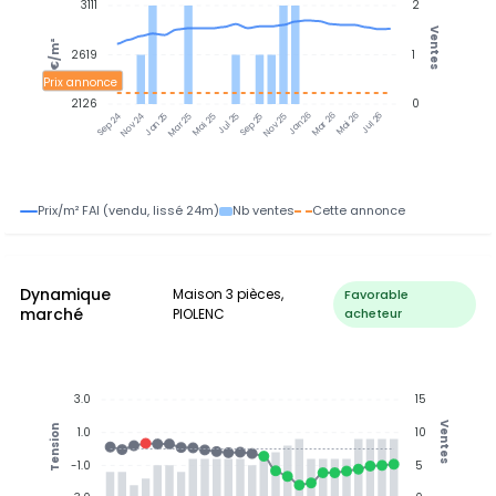
3111
2
Ventes
€/m²
2619
1
Prix annonce
2126
0
Jan 25
Jul 25
Jan 26
Jul 26
Nov 24
Mar 25
Mai 25
Sep 25
Nov 25
Mar 26
Mai 26
Sep 24
Prix/m² FAI (vendu, lissé 24m)
Nb ventes
Cette annonce
Dynamique
Maison 3 pièces,
Favorable
marché
PIOLENC
acheteur
3.0
15
Ventes
Tension
1.0
10
-1.0
5