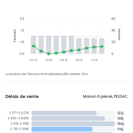
3.0
60
1.0
40
Ventes
Tension
-1.0
20
-3.0
0
Nov 25
Jan 26
Mar 26
Mai 26
Jul 26
Indice de Tension Immobilière
Nb ventes 12m
Délais de vente
Maison 6 pièces, PESSAC
122j
3 377-3 527€
138j
3 490-3 640€
156j
3 661-3 811€
114j
3 791-3 941€