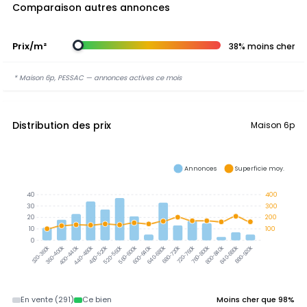
Comparaison autres annonces
Prix/m²
38% moins cher
* Maison 6p, PESSAC — annonces actives ce mois
Distribution des prix
Maison 6p
Annonces
Superficie moy.
40
400
30
300
20
200
10
100
0
360-400k
400-440k
440-480k
480-520k
520-560k
560-600k
600-640k
640-680k
680-720k
720-760k
760-800k
800-840k
840-880k
880-920k
320-360k
En vente (291)
Ce bien
Moins cher que 98%