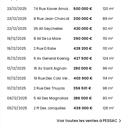
23/12/2025
74 Rue Xavier Arnozan
500 000 €
120 m²
23/12/2025
8 Rue Jean Charcot
300 000 €
89 m²
22/12/2025
36 All Seychelles
420 000 €
92 m²
19/12/2025
8 All De La Mare
390 000 €
110 m²
19/12/2025
2 Rue D Italie
429 200 €
110 m²
15/12/2025
6 Av General Koenig
427 500 €
124 m²
12/12/2025
16 Av Saint Aignan
290 000 €
96 m²
10/12/2025
19 Rue Des Cols Verts
403 900 €
114 m²
10/12/2025
2 Rue Des Thuyas
356 501 €
96 m²
09/12/2025
5 All Des Magnolias
286 000 €
93 m²
05/12/2025
2 Pl Des Jonquilles
436 000 €
126 m²
Voir toutes les ventes à PESSAC