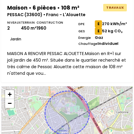
Maison • 6 pièces • 108 m²
TRAVAUX
PESSAC (33600) • Franc - L'Alouette
NIVEAUX
TERRAIN
CONSTRUCTION
270 kWh/m²
E
DPE
2
450 m²
1960
52 kg CO₂
E
GES
Gaz
Énergie
Jardin
Individuel
Chauffage
MAISON A RENOVER PESSAC ALOUETTE.Maison en R+1 sur
joli jardin de 450 m². Située dans le quartier recherché et
très calme de Pessac Alouette cette maison de 108 m²
n'attend que vou...
+
−