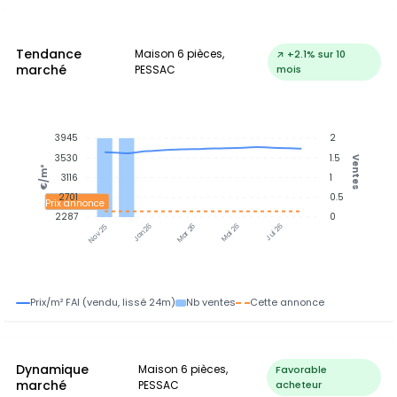
Tendance
Maison 6 pièces,
↗ +2.1% sur 10
marché
PESSAC
mois
3945
2
3530
1.5
Ventes
€/m²
3116
1
2701
0.5
Prix annonce
2287
0
Jan 26
Jul 26
Mar 26
Mai 26
Nov 25
Prix/m² FAI (vendu, lissé 24m)
Nb ventes
Cette annonce
Dynamique
Maison 6 pièces,
Favorable
marché
PESSAC
acheteur