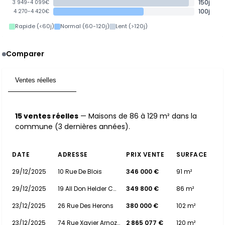
150j
3 949-4 099€
100j
4 270-4 420€
Rapide (<60j)
Normal (60-120j)
Lent (>120j)
Comparer
Ventes réelles
15
15 ventes réelles
— Maisons de 86 à 129 m² dans la
commune (3 dernières années).
DATE
ADRESSE
PRIX VENTE
SURFACE
29/12/2025
10 Rue De Blois
346 000 €
91 m²
29/12/2025
19 All Don Helder Camara
349 800 €
86 m²
23/12/2025
26 Rue Des Herons
380 000 €
102 m²
23/12/2025
74 Rue Xavier Arnozan
2 865 077 €
120 m²