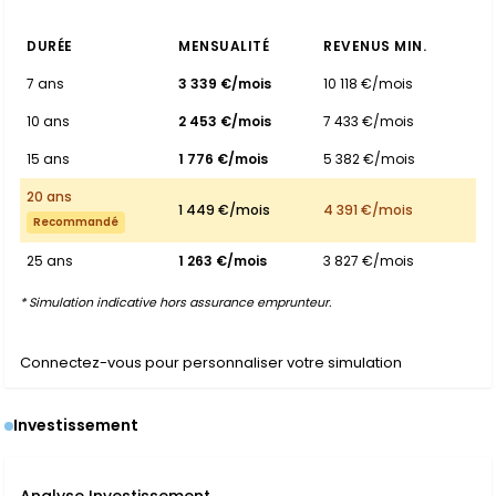
DURÉE
MENSUALITÉ
REVENUS MIN.
7 ans
3 339 €/mois
10 118 €/mois
10 ans
2 453 €/mois
7 433 €/mois
15 ans
1 776 €/mois
5 382 €/mois
20 ans
1 449 €/mois
4 391 €/mois
Recommandé
25 ans
1 263 €/mois
3 827 €/mois
* Simulation indicative hors assurance emprunteur.
Connectez-vous pour personnaliser votre simulation
Investissement