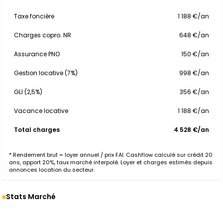
Taxe foncière
1 188 €/an
Charges copro. NR
648 €/an
Assurance PNO
150 €/an
Gestion locative (7%)
998 €/an
GLI (2,5%)
356 €/an
Vacance locative
1 188 €/an
Total charges
4 528 €/an
* Rendement brut = loyer annuel / prix FAI. Cashflow calculé sur crédit 20
ans, apport 20%, taux marché interpolé. Loyer et charges estimés depuis
annonces location du secteur.
Stats Marché