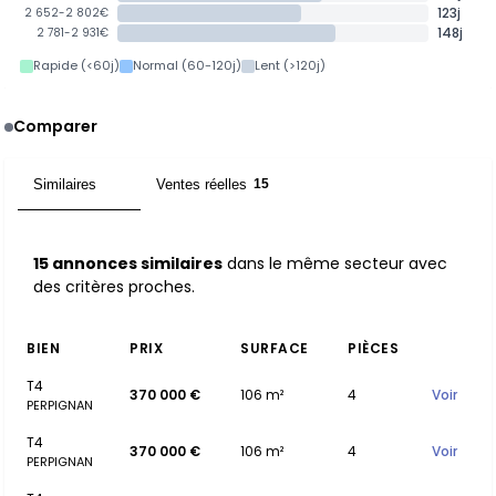
123j
2 652-2 802€
148j
2 781-2 931€
Rapide (<60j)
Normal (60-120j)
Lent (>120j)
Comparer
Similaires
Ventes réelles
15
15
15 annonces similaires
dans le même secteur avec
des critères proches.
BIEN
PRIX
SURFACE
PIÈCES
T4
370 000 €
106 m²
4
Voir
PERPIGNAN
T4
370 000 €
106 m²
4
Voir
PERPIGNAN