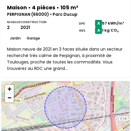
Maison • 4 pièces • 105 m²
PERPIGNAN (66000) • Parc Ducup
NIVEAUX
CONSTRUCTION
57 kWh/m²
A
DPE
2
2021
1 kg CO₂
A
GES
Jardin
Garage
Maison neuve de 2021 en 3 faces située dans un secteur
recherché très calme de Perpignan, à proximité de
Toulouges, proche de toutes les commodités. Vous
trouverez au RDC une grand...
+
−