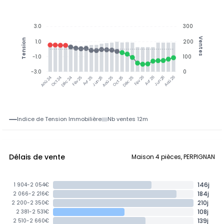
3.0
300
Ventes
Tension
1.0
200
-1.0
100
-3.0
0
Oct 24
Déc 24
Fév 25
Avr 25
Jun 25
Aoû 25
Oct 25
Déc 25
Fév 26
Avr 26
Jun 26
Aoû 26
Aoû 24
Indice de Tension Immobilière
Nb ventes 12m
Délais de vente
Maison 4 pièces, PERPIGNAN
146j
1 904-2 054€
184j
2 066-2 216€
210j
2 200-2 350€
108j
2 381-2 531€
139j
2 510-2 660€