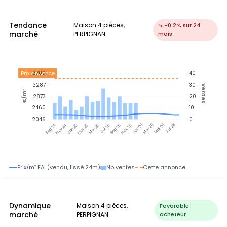
Tendance
Maison 4 pièces,
↘ -0.2% sur 24
marché
PERPIGNAN
mois
3700
40
Prix annonce
3287
30
Ventes
€/m²
2873
20
2460
10
2046
0
Nov 24
Jan 25
Mar 25
Mai 25
Jul 25
Sep 25
Nov 25
Jan 26
Mar 26
Mai 26
Jul 26
Sep 24
Prix/m² FAI (vendu, lissé 24m)
Nb ventes
Cette annonce
Dynamique
Maison 4 pièces,
Favorable
marché
PERPIGNAN
acheteur