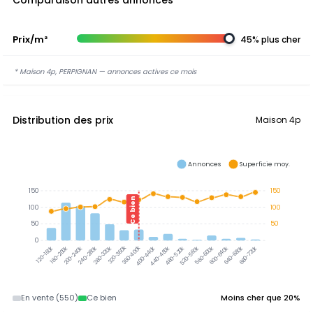
Comparaison autres annonces
Prix/m²
45% plus cher
* Maison 4p, PERPIGNAN — annonces actives ce mois
Distribution des prix
Maison 4p
Annonces
Superficie moy.
150
150
Ce bien
100
100
50
50
0
320-360k
360-400k
160-200k
200-240k
240-280k
280-320k
400-440k
440-480k
480-520k
520-560k
560-600k
600-640k
640-680k
680-720k
120-160k
En vente (550)
Ce bien
Moins cher que 20%