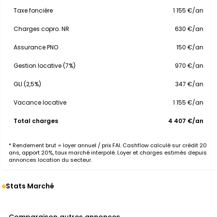
Taxe foncière
1 155 €/an
Charges copro. NR
630 €/an
Assurance PNO
150 €/an
Gestion locative (7%)
970 €/an
GLI (2,5%)
347 €/an
Vacance locative
1 155 €/an
Total charges
4 407 €/an
* Rendement brut = loyer annuel / prix FAI. Cashflow calculé sur crédit 20
ans, apport 20%, taux marché interpolé. Loyer et charges estimés depuis
annonces location du secteur.
Stats Marché