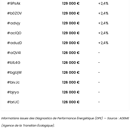
#9PsAk
129 000 €
+2,4%
#b0ZOV
129 000 €
+2,4%
#advjy
129 000 €
+2,4%
#acIQO
129 000 €
+2,4%
#aduzD
129 000 €
+2,4%
#aQV4l
126 000 €
-
#b1L4G
126 000 €
-
#bgUjW
126 000 €
-
#bivJc
126 000 €
-
#bjryo
126 000 €
-
#brIJC
126 000 €
-
Informations issues des Diagnostics de Performance Énergétique (DPE) — Source : ADEME
(Agence de la Transition Écologique).