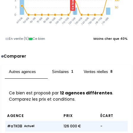
Ce bien
2
100
1
50
0
50-60k
60-70k
70-80k
80-90k
90-100k
100-110k
110-120k
120-130k
130-140k
140-150k
150-160k
160-170k
170-180k
40-50k
En vente (5)
Ce bien
Moins cher que 40%
Comparer
Autres agences
Similaires
Ventes réelles
12
1
8
Ce bien est proposé par
12 agences différentes
.
Comparez les prix et conditions.
AGENCE
PRIX
ÉCART
#aTK0B
126 000 €
-
Actuel