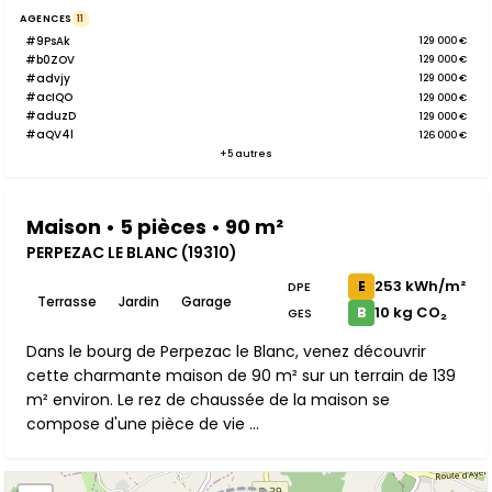
AGENCES
11
#9PsAk
129 000 €
#b0ZOV
129 000 €
#advjy
129 000 €
#acIQO
129 000 €
#aduzD
129 000 €
#aQV4l
126 000 €
+5 autres
Maison • 5 pièces • 90 m²
PERPEZAC LE BLANC (19310)
253 kWh/m²
E
DPE
Terrasse
Jardin
Garage
10 kg CO₂
B
GES
Dans le bourg de Perpezac le Blanc, venez découvrir
cette charmante maison de 90 m² sur un terrain de 139
m² environ. Le rez de chaussée de la maison se
compose d'une pièce de vie ...