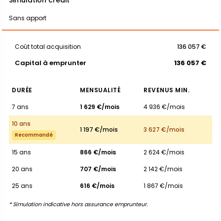
Simulation crédit
Sans apport
Coût total acquisition
136 057 €
Capital à emprunter
136 057 €
DURÉE
MENSUALITÉ
REVENUS MIN.
7 ans
1 629 €/mois
4 936 €/mois
10 ans
1 197 €/mois
3 627 €/mois
Recommandé
15 ans
866 €/mois
2 624 €/mois
20 ans
707 €/mois
2 142 €/mois
25 ans
616 €/mois
1 867 €/mois
* Simulation indicative hors assurance emprunteur.