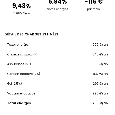
5,94%
-115 €
9,43%
après charges
par mois
11 880 €/an
DÉTAIL DES CHARGES ESTIMÉES
Taxe foncière
990 €/an
Charges copro. NR
540 €/an
Assurance PNO
150 €/an
Gestion locative (7%)
832 €/an
GLI (2,5%)
297 €/an
Vacance locative
990 €/an
Total charges
3 799 €/an