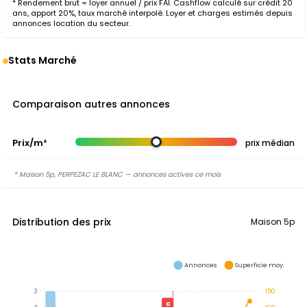
* Rendement brut = loyer annuel / prix FAI. Cashflow calculé sur crédit 20
ans, apport 20%, taux marché interpolé. Loyer et charges estimés depuis
annonces location du secteur.
Stats Marché
Comparaison autres annonces
Prix/m²
prix médian
* Maison 5p, PERPEZAC LE BLANC — annonces actives ce mois
Distribution des prix
Maison 5p
Annonces
Superficie moy.
3
150