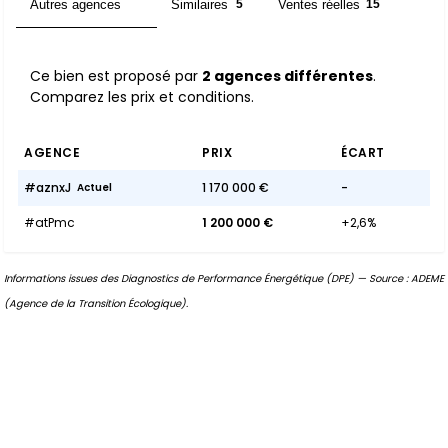
Autres agences
Similaires
Ventes réelles
2
5
15
Ce bien est proposé par
2 agences différentes
.
Comparez les prix et conditions.
AGENCE
PRIX
ÉCART
#aznxJ
1 170 000 €
-
Actuel
#atPmc
1 200 000 €
+2,6%
Informations issues des Diagnostics de Performance Énergétique (DPE) — Source : ADEME
(Agence de la Transition Écologique).