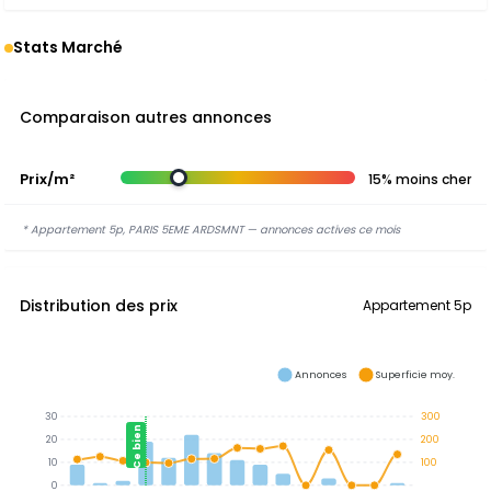
Stats Marché
Comparaison autres annonces
Prix/m²
15% moins cher
* Appartement 5p, PARIS 5EME ARDSMNT — annonces actives ce mois
Distribution des prix
Appartement 5p
Annonces
Superficie moy.
30
300
Ce bien
20
200
10
100
0