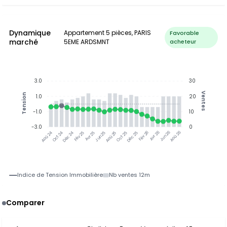
Dynamique
Appartement 5 pièces, PARIS
Favorable
marché
5EME ARDSMNT
acheteur
3.0
30
Ventes
Tension
1.0
20
-1.0
10
-3.0
0
Oct 24
Déc 24
Fév 25
Avr 25
Jun 25
Aoû 25
Oct 25
Déc 25
Fév 26
Avr 26
Jun 26
Aoû 26
Aoû 24
Indice de Tension Immobilière
Nb ventes 12m
Comparer