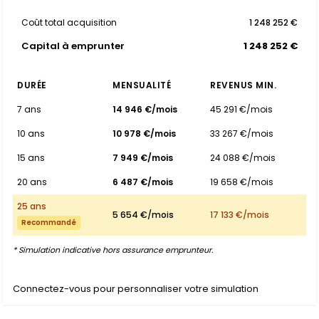
Coût total acquisition
1 248 252 €
Capital à emprunter
1 248 252 €
DURÉE
MENSUALITÉ
REVENUS MIN.
7 ans
14 946 €/mois
45 291 €/mois
10 ans
10 978 €/mois
33 267 €/mois
15 ans
7 949 €/mois
24 088 €/mois
20 ans
6 487 €/mois
19 658 €/mois
25 ans
5 654 €/mois
17 133 €/mois
Recommandé
* Simulation indicative hors assurance emprunteur.
Connectez-vous pour personnaliser votre simulation