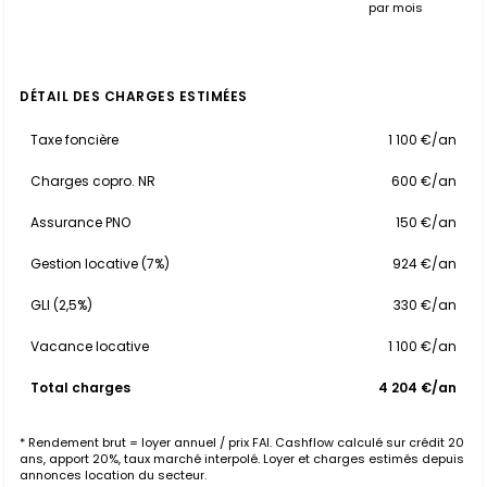
par mois
DÉTAIL DES CHARGES ESTIMÉES
Taxe foncière
1 100 €/an
Charges copro. NR
600 €/an
Assurance PNO
150 €/an
Gestion locative (7%)
924 €/an
GLI (2,5%)
330 €/an
Vacance locative
1 100 €/an
Total charges
4 204 €/an
* Rendement brut = loyer annuel / prix FAI. Cashflow calculé sur crédit 20
ans, apport 20%, taux marché interpolé. Loyer et charges estimés depuis
annonces location du secteur.