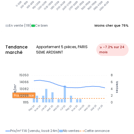
300-600k
3000-3300k
3300-3600k
3600-3900k
3900-4200k
600-900k
900-1200k
1200-1500k
1500-1800k
1800-2100k
2100-2400k
2400-2700k
2700-3000k
4200-4500k
0-300k
En vente (118)
Ce bien
Moins cher que 76%
Tendance
Appartement 5 pièces, PARIS
↘ -7.2% sur 24
marché
5EME ARDSMNT
mois
15050
8
14066
6
Ventes
€/m²
13082
4
Prix annonce
12099
2
11115
0
Nov 24
Jan 25
Mar 25
Mai 25
Jul 25
Sep 25
Nov 25
Jan 26
Mar 26
Mai 26
Jul 26
Sep 24
Prix/m² FAI (vendu, lissé 24m)
Nb ventes
Cette annonce