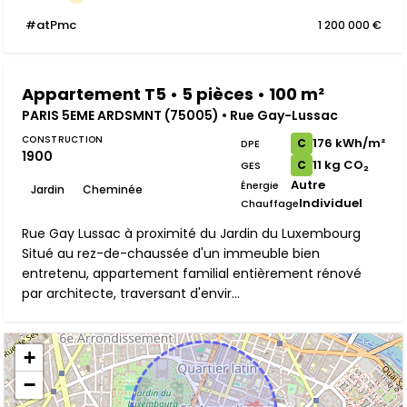
#atPmc
1 200 000 €
Appartement T5 • 5 pièces • 100 m²
PARIS 5EME ARDSMNT (75005) • Rue Gay-Lussac
CONSTRUCTION
176 kWh/m²
C
DPE
1900
11 kg CO₂
C
GES
Autre
Énergie
Jardin
Cheminée
Individuel
Chauffage
Rue Gay Lussac à proximité du Jardin du Luxembourg
Situé au rez-de-chaussée d'un immeuble bien
entretenu, appartement familial entièrement rénové
par architecte, traversant d'envir...
+
−