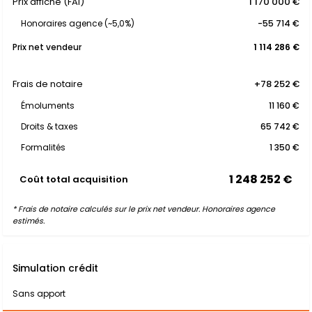
Prix affiché (FAI)
1 170 000 €
Honoraires agence (~5,0%)
-55 714 €
Prix net vendeur
1 114 286 €
Frais de notaire
+78 252 €
Émoluments
11 160 €
Droits & taxes
65 742 €
Formalités
1 350 €
1 248 252 €
Coût total acquisition
* Frais de notaire calculés sur le prix net vendeur. Honoraires agence
estimés.
Simulation crédit
Sans apport