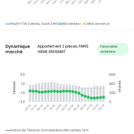
Nov 24
Jan 25
Mar 25
Mai 25
Jul 25
Sep 25
Nov 25
Jan 26
Mar 26
Mai 26
Jul 26
Sep 24
Prix/m² FAI (vendu, lissé 24m)
Nb ventes
Cette annonce
Dynamique
Appartement 2 pièces, PARIS
Favorable
marché
14EME ARDSMNT
acheteur
3.0
600
Ventes
Tension
1.0
400
-1.0
200
-3.0
0
Oct 24
Déc 24
Fév 25
Avr 25
Aoû 25
Oct 25
Déc 25
Fév 26
Jun 26
Aoû 26
Aoû 24
Jun 25
Avr 26
Indice de Tension Immobilière
Nb ventes 12m