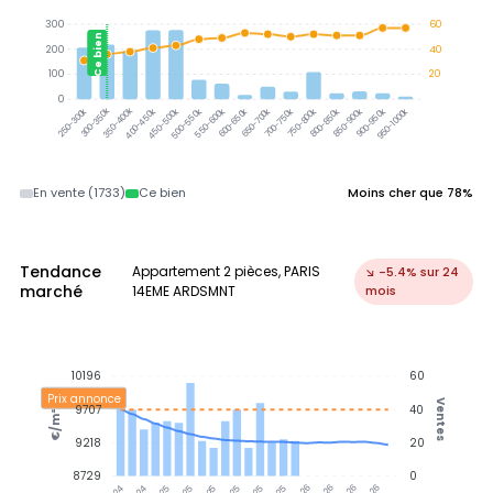
300
60
Ce bien
200
40
100
20
0
300-350k
350-400k
400-450k
450-500k
500-550k
550-600k
600-650k
650-700k
700-750k
750-800k
800-850k
850-900k
900-950k
950-1000k
250-300k
En vente (1733)
Ce bien
Moins cher que 78%
Tendance
Appartement 2 pièces, PARIS
↘ -5.4% sur 24
marché
14EME ARDSMNT
mois
10196
60
Prix annonce
Ventes
9707
40
€/m²
9218
20
8729
0