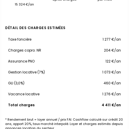
15 324 €/an
DÉTAIL DES CHARGES ESTIMÉES
Taxe foncière
1 277 €/an
Charges copro. NR
204 €/an
Assurance PNO
122 €/an
Gestion locative (7%)
1 073 €/an
GLI (3,0%)
460 €/an
Vacance locative
1 276 €/an
Total charges
4 411 €/an
* Rendement brut = loyer annuel / prix FAI. Cashflow calculé sur crédit 20
ans, apport 20%, taux marché interpolé. Loyer et charges estimés depuis
annonces location du secteur.