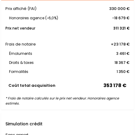
Prix affiché (FAI)
330 000 €
Honoraires agence (~6,0%)
-18 679 €
Prix net vendeur
311 321 €
Frais de notaire
+23 178 €
Émoluments
3 461 €
Droits & taxes
18 367 €
Formalités
1 350 €
353 178 €
Coût total acquisition
* Frais de notaire calculés sur le prix net vendeur. Honoraires agence
estimés.
Simulation crédit
Sans apport