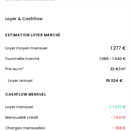
Loyer & Cashflow
ESTIMATION LOYER MARCHÉ
1 277 €
Loyer moyen mensuel
Fourchette marché
1 069 - 1 440 €
Prix au m²
32 €/m²
Loyer annuel
15 324 €
CASHFLOW MENSUEL
Loyer mensuel
+ 1 277 €
Mensualité crédit
- 1 531 €
Charges mensuelles
- 368 €