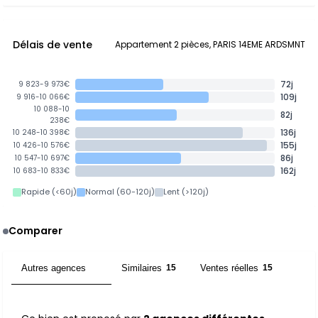
Délais de vente
Appartement 2 pièces, PARIS 14EME ARDSMNT
72j
9 823-9 973€
109j
9 916-10 066€
10 088-10
82j
238€
136j
10 248-10 398€
155j
10 426-10 576€
86j
10 547-10 697€
162j
10 683-10 833€
Rapide (<60j)
Normal (60-120j)
Lent (>120j)
Comparer
Autres agences
Similaires
Ventes réelles
2
15
15