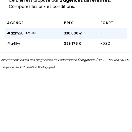
Ce bien est proposé par
2 agences différentes
.
Comparez les prix et conditions.
AGENCE
PRIX
ÉCART
#azm5u
330 000 €
-
Actuel
#a4IIw
329 175 €
-0,3%
Informations issues des Diagnostics de Performance Énergétique (DPE) — Source : ADEME
(Agence de la Transition Écologique).