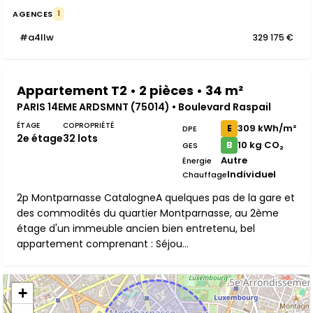
AGENCES
1
#a4IIw
329 175 €
Appartement T2 • 2 pièces • 34 m²
PARIS 14EME ARDSMNT (75014) • Boulevard Raspail
ÉTAGE
COPROPRIÉTÉ
309 kWh/m²
E
DPE
2e étage
32 lots
10 kg CO₂
B
GES
Autre
Énergie
Individuel
Chauffage
2p Montparnasse CatalogneA quelques pas de la gare et
des commodités du quartier Montparnasse, au 2ème
étage d'un immeuble ancien bien entretenu, bel
appartement comprenant : Séjou...
+