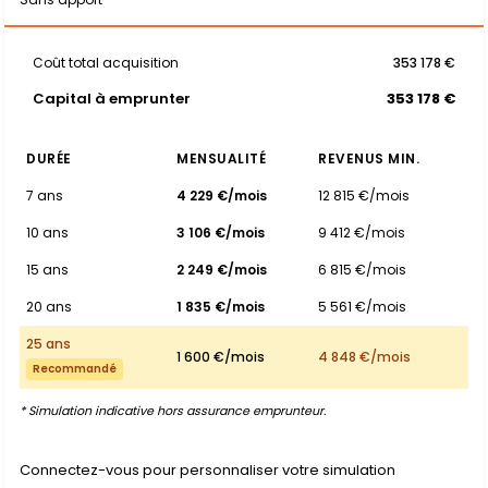
Coût total acquisition
353 178 €
Capital à emprunter
353 178 €
DURÉE
MENSUALITÉ
REVENUS MIN.
7 ans
4 229 €/mois
12 815 €/mois
10 ans
3 106 €/mois
9 412 €/mois
15 ans
2 249 €/mois
6 815 €/mois
20 ans
1 835 €/mois
5 561 €/mois
25 ans
1 600 €/mois
4 848 €/mois
Recommandé
* Simulation indicative hors assurance emprunteur.
Connectez-vous pour personnaliser votre simulation