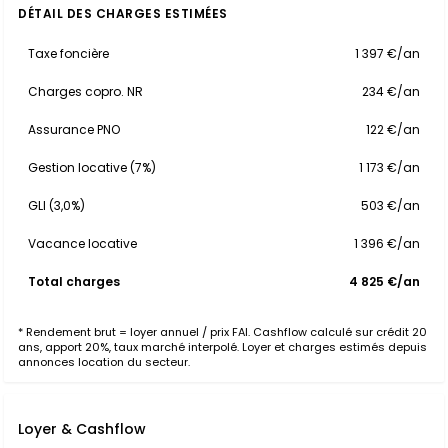
DÉTAIL DES CHARGES ESTIMÉES
Taxe foncière
1 397 €/an
Charges copro. NR
234 €/an
Assurance PNO
122 €/an
Gestion locative (7%)
1 173 €/an
GLI (3,0%)
503 €/an
Vacance locative
1 396 €/an
Total charges
4 825 €/an
* Rendement brut = loyer annuel / prix FAI. Cashflow calculé sur crédit 20
ans, apport 20%, taux marché interpolé. Loyer et charges estimés depuis
annonces location du secteur.
Loyer & Cashflow