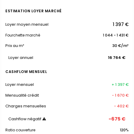
ESTIMATION LOYER MARCHÉ
1 397 €
Loyer moyen mensuel
Fourchette marché
1 044 - 1 431 €
Prix au m²
30 €/m²
Loyer annuel
16 764 €
CASHFLOW MENSUEL
Loyer mensuel
+ 1 397 €
Mensualité crédit
- 1 670 €
Charges mensuelles
- 402 €
-675 €
Cashflow négatif ⚠
Ratio couverture
120%