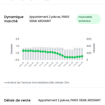
Dynamique
Appartement 2 pièces, PARIS
Favorable
marché
13EME ARDSMNT
acheteur
3.0
600
Ventes
Tension
1.0
400
-1.0
200
-3.0
0
Jun 25
Jun 26
Oct 24
Déc 24
Fév 25
Avr 25
Aoû 25
Oct 25
Déc 25
Fév 26
Avr 26
Aoû 26
Aoû 24
Indice de Tension Immobilière
Nb ventes 12m
Délais de vente
Appartement 2 pièces, PARIS 13EME ARDSMNT