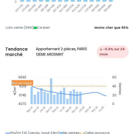
0
270-300k
300-330k
330-360k
360-390k
390-420k
420-450k
450-480k
480-510k
510-540k
540-570k
570-600k
600-630k
630-660k
660-690k
240-270k
En vente (996)
Ce bien
Moins cher que 65%
Tendance
Appartement 2 pièces, PARIS
↘ -5.6% sur 24
marché
13EME ARDSMNT
mois
9693
60
Prix annonce
Ventes
9219
40
€/m²
8745
20
8272
0
Jan 25
Jul 25
Jan 26
Jul 26
Nov 24
Mar 25
Mai 25
Sep 25
Nov 25
Mar 26
Mai 26
Sep 24
Prix/m² FAI (vendu, lissé 24m)
Nb ventes
Cette annonce