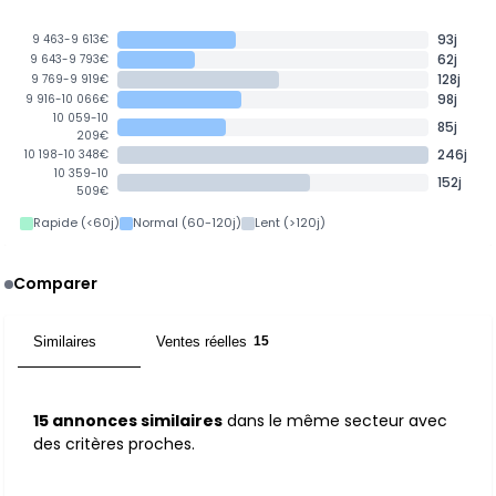
93j
9 463-9 613€
62j
9 643-9 793€
128j
9 769-9 919€
98j
9 916-10 066€
10 059-10
85j
209€
246j
10 198-10 348€
10 359-10
152j
509€
Rapide (<60j)
Normal (60-120j)
Lent (>120j)
Comparer
Similaires
Ventes réelles
15
15
15 annonces similaires
dans le même secteur avec
des critères proches.