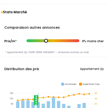
Stats Marché
Comparaison autres annonces
Prix/m²
8% moins cher
* Appartement 2p, PARIS 13EME ARDSMNT — annonces actives ce mois
Distribution des prix
Appartement 2p
Annonces
Superficie moy.
150
60
Ce bien
100
40
50
20