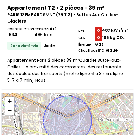
Appartement T2 • 2 pièces • 39 m²
PARIS 13EME ARDSMNT (75013) • Buttes Aux Cailles-
Glacière
CONSTRUCTION
COPROPRIÉTÉ
487 kWh/m²
G
DPE
1934
496 lots
106 kg CO₂
G
GES
Gaz
Énergie
Sans vis-à-vis
Jardin
Individuel
Chauffage
Appartement Paris 2 pièces 39 m²Quartier Butte-aux-
Cailles - à proximité des commerces, des restaurants,
des écoles, des transports (métro ligne 6 à 3 min, ligne
5-7 à 7 min) Nous ...
+
−