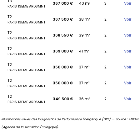
T3
367 000 €
40 m²
3
Voir
PARIS 13EME ARDSMNT
T2
367 500 €
38 m²
2
Voir
PARIS 13EME ARDSMNT
T2
368 550 €
39 m²
2
Voir
PARIS 13EME ARDSMNT
T2
369 000 €
41 m²
2
Voir
PARIS 13EME ARDSMNT
T2
350 000 €
37 m²
2
Voir
PARIS 13EME ARDSMNT
T2
350 000 €
37 m²
2
Voir
PARIS 13EME ARDSMNT
T2
349 500 €
36 m²
2
Voir
PARIS 13EME ARDSMNT
Informations issues des Diagnostics de Performance Énergétique (DPE) — Source : ADEME
(Agence de la Transition Écologique).