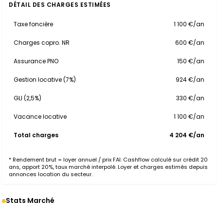
DÉTAIL DES CHARGES ESTIMÉES
Taxe foncière
1 100 €/an
Charges copro. NR
600 €/an
Assurance PNO
150 €/an
Gestion locative (7%)
924 €/an
GLI (2,5%)
330 €/an
Vacance locative
1 100 €/an
Total charges
4 204 €/an
* Rendement brut = loyer annuel / prix FAI. Cashflow calculé sur crédit 20
ans, apport 20%, taux marché interpolé. Loyer et charges estimés depuis
annonces location du secteur.
Stats Marché