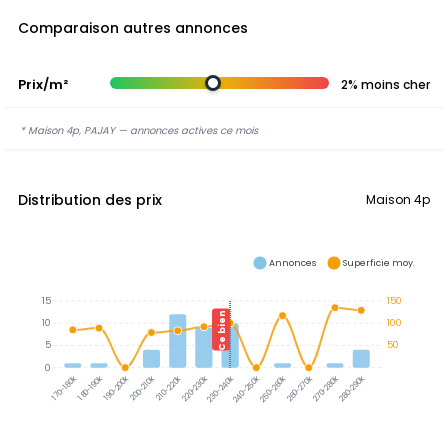
Comparaison autres annonces
Prix/m²
2% moins cher
* Maison 4p, PAJAY — annonces actives ce mois
Distribution des prix
Maison 4p
Annonces
Superficie moy.
15
150
Ce bien
10
100
5
50
0
180-190k
190-200k
200-210k
210-220k
220-230k
230-240k
240-250k
250-260k
260-270k
270-280k
280-290k
170-180k