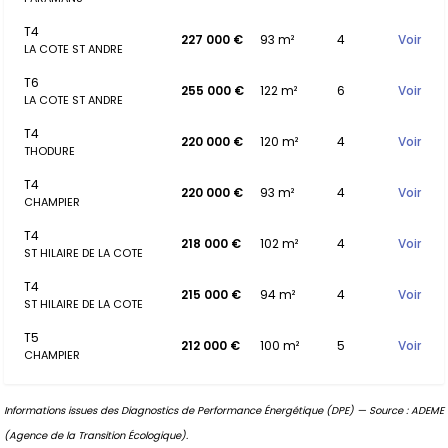
T4
227 000 €
93 m²
4
Voir
LA COTE ST ANDRE
T6
255 000 €
122 m²
6
Voir
LA COTE ST ANDRE
T4
220 000 €
120 m²
4
Voir
THODURE
T4
220 000 €
93 m²
4
Voir
CHAMPIER
T4
218 000 €
102 m²
4
Voir
ST HILAIRE DE LA COTE
T4
215 000 €
94 m²
4
Voir
ST HILAIRE DE LA COTE
T5
212 000 €
100 m²
5
Voir
CHAMPIER
Informations issues des Diagnostics de Performance Énergétique (DPE) — Source : ADEME
(Agence de la Transition Écologique).