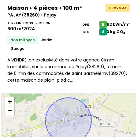
Maison • 4 pièces • 100 m²
TRAVAUX
PAJAY (38260) • Pajay
TERRAIN
CONSTRUCTION
82 kWh/m²
B
DPE
600 m²
2024
3 kg CO₂
A
GES
Non mitoyen
Jardin
Garage
A VENDRE, en exclusivité dans votre agence Cimm
Immobilier, sur la commune de Pajay(38260), à moins
de 5 min des commodités de Saint Barthélémy(38270),
cette maison de plain-pied c...
+
−