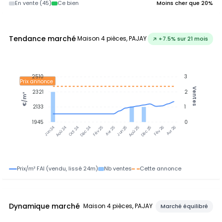
En vente (45)
Ce bien
Moins cher que 20%
Tendance marché
Maison 4 pièces, PAJAY
↗ +7.5% sur 21 mois
2510
3
Prix annonce
Ventes
2321
2
€/m²
2133
1
1945
0
Jun 25
Jun 24
Aoû 24
Oct 24
Déc 24
Fév 25
Avr 25
Aoû 25
Déc 25
Fév 26
Avr 26
Prix/m² FAI (vendu, lissé 24m)
Nb ventes
Cette annonce
Dynamique marché
Maison 4 pièces, PAJAY
Marché équilibré