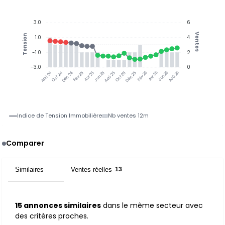
3.0
6
Ventes
Tension
1.0
4
-1.0
2
-3.0
0
Jun 25
Jun 26
Oct 24
Déc 24
Fév 25
Avr 25
Aoû 25
Oct 25
Déc 25
Fév 26
Avr 26
Aoû 26
Aoû 24
Indice de Tension Immobilière
Nb ventes 12m
Comparer
Similaires
Ventes réelles
15
13
15 annonces similaires
dans le même secteur avec
des critères proches.