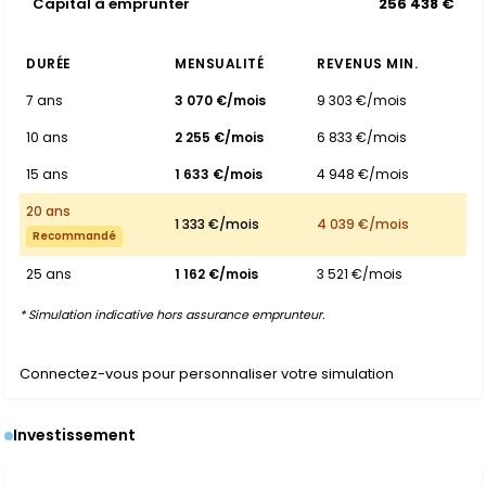
Capital à emprunter
256 438 €
DURÉE
MENSUALITÉ
REVENUS MIN.
7 ans
3 070 €/mois
9 303 €/mois
10 ans
2 255 €/mois
6 833 €/mois
15 ans
1 633 €/mois
4 948 €/mois
20 ans
1 333 €/mois
4 039 €/mois
Recommandé
25 ans
1 162 €/mois
3 521 €/mois
* Simulation indicative hors assurance emprunteur.
Connectez-vous pour personnaliser votre simulation
Investissement