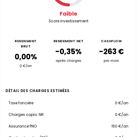
Faible
Score investissement
RENDEMENT
RENDEMENT NET
CASHFLOW
BRUT
-0,35%
-263 €
0,00%
après charges
par mois
0 €/an
DÉTAIL DES CHARGES ESTIMÉES
Taxe foncière
0 €/an
Charges copro. NR
0 €/an
Assurance PNO
150 €/an