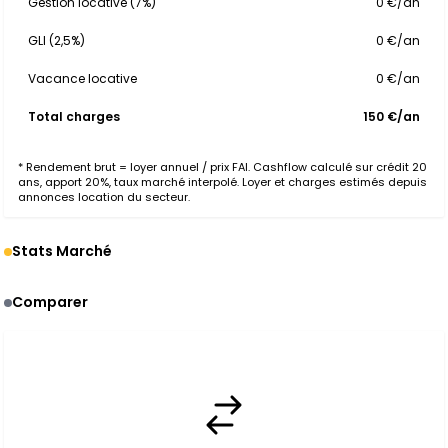
Gestion locative (7%)
0 €/an
GLI (2,5%)
0 €/an
Vacance locative
0 €/an
Total charges
150 €/an
* Rendement brut = loyer annuel / prix FAI. Cashflow calculé sur crédit 20
ans, apport 20%, taux marché interpolé. Loyer et charges estimés depuis
annonces location du secteur.
Stats Marché
Comparer