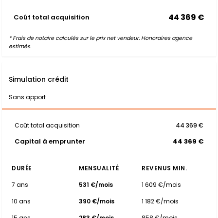
44 369 €
Coût total acquisition
* Frais de notaire calculés sur le prix net vendeur. Honoraires agence
estimés.
Simulation crédit
Sans apport
Coût total acquisition
44 369 €
Capital à emprunter
44 369 €
DURÉE
MENSUALITÉ
REVENUS MIN.
7 ans
531 €/mois
1 609 €/mois
10 ans
390 €/mois
1 182 €/mois
15 ans
283 €/mois
858 €/mois