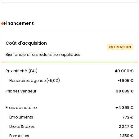
Financement
Coût d'acquisition
ESTIMATION
Bien ancien, frais réduits non appliqués
Prix affiché (FAI)
40 000 €
Honoraires agence (~5,0%)
-1 905 €
Prix net vendeur
38 095 €
Frais de notaire
+4 369 €
Émoluments
772 €
Droits & taxes
2 247 €
Formalités
1 350 €