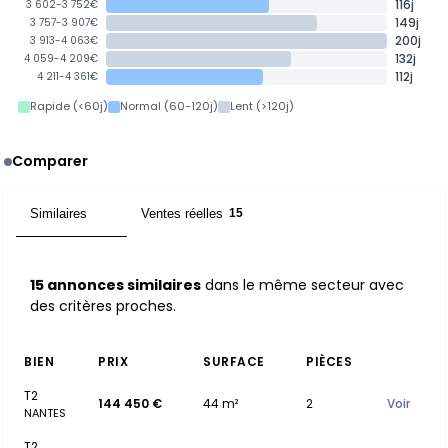
116j
3 602-3 752€
149j
3 757-3 907€
200j
3 913-4 063€
132j
4 059-4 209€
112j
4 211-4 361€
Rapide (<60j)
Normal (60-120j)
Lent (>120j)
Comparer
Similaires
Ventes réelles
15
15
15 annonces similaires
dans le même secteur avec
des critères proches.
BIEN
PRIX
SURFACE
PIÈCES
T2
144 450 €
44 m²
2
Voir
NANTES
T2