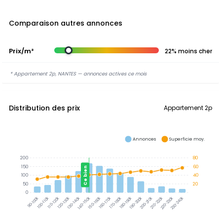
Comparaison autres annonces
Prix/m²
22% moins cher
* Appartement 2p, NANTES — annonces actives ce mois
Distribution des prix
Appartement 2p
Annonces
Superficie moy.
200
80
150
60
Ce bien
100
40
50
20
0
100-110k
110-120k
120-130k
130-140k
140-150k
150-160k
160-170k
170-180k
180-190k
190-200k
200-210k
210-220k
220-230k
230-240k
90-100k