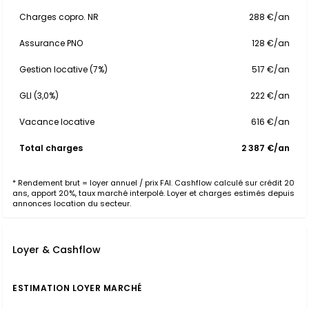
Charges copro. NR
288 €/an
Assurance PNO
128 €/an
Gestion locative (7%)
517 €/an
GLI (3,0%)
222 €/an
Vacance locative
616 €/an
Total charges
2 387 €/an
* Rendement brut = loyer annuel / prix FAI. Cashflow calculé sur crédit 20
ans, apport 20%, taux marché interpolé. Loyer et charges estimés depuis
annonces location du secteur.
Loyer & Cashflow
ESTIMATION LOYER MARCHÉ