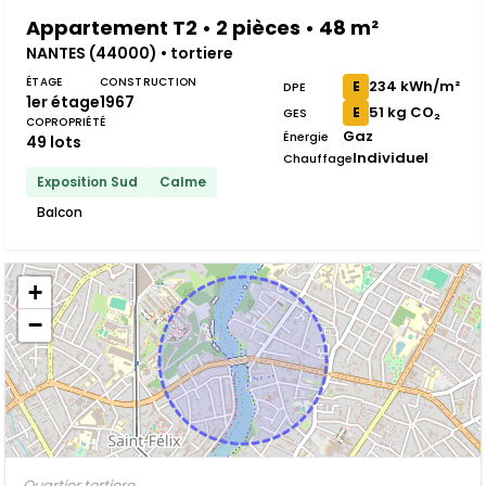
Appartement T2 • 2 pièces • 48 m²
NANTES (44000) • tortiere
ÉTAGE
CONSTRUCTION
234 kWh/m²
E
DPE
1er étage
1967
51 kg CO₂
E
GES
COPROPRIÉTÉ
Gaz
Énergie
49 lots
Individuel
Chauffage
Exposition Sud
Calme
Balcon
+
−
Quartier tortiere