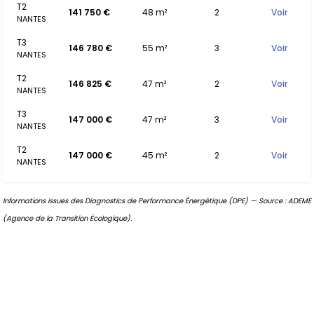
T2
141 750 €
48 m²
2
Voir
NANTES
T3
146 780 €
55 m²
3
Voir
NANTES
T2
146 825 €
47 m²
2
Voir
NANTES
T3
147 000 €
47 m²
3
Voir
NANTES
T2
147 000 €
45 m²
2
Voir
NANTES
Informations issues des Diagnostics de Performance Énergétique (DPE) — Source : ADEME
(Agence de la Transition Écologique).