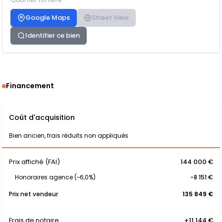
Google Maps
Street View
Identifier ce bien
Financement
Coût d'acquisition
Bien ancien, frais réduits non appliqués
Prix affiché (FAI)
144 000 €
Honoraires agence (~6,0%)
-8 151 €
Prix net vendeur
135 849 €
Frais de notaire
+11 144 €