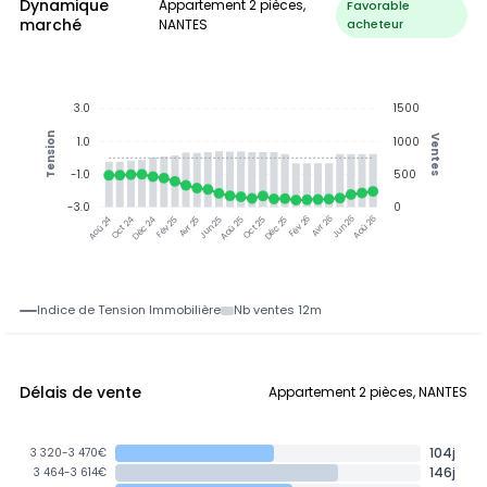
Dynamique
Appartement 2 pièces,
Favorable
marché
NANTES
acheteur
3.0
1500
Tension
Ventes
1.0
1000
-1.0
500
-3.0
0
Oct 24
Déc 24
Fév 25
Avr 25
Jun 25
Aoû 25
Oct 25
Déc 25
Fév 26
Avr 26
Jun 26
Aoû 26
Aoû 24
Indice de Tension Immobilière
Nb ventes 12m
Délais de vente
Appartement 2 pièces, NANTES
104j
3 320-3 470€
146j
3 464-3 614€