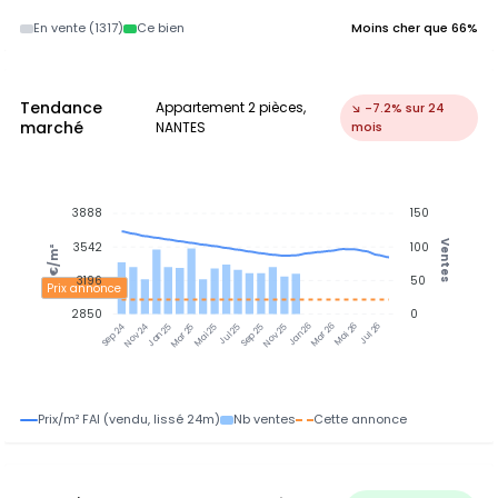
En vente (1317)
Ce bien
Moins cher que 66%
Tendance
Appartement 2 pièces,
↘ -7.2% sur 24
marché
NANTES
mois
3888
150
Ventes
3542
100
€/m²
3196
50
Prix annonce
2850
0
Nov 24
Jan 25
Mar 25
Mai 25
Jul 25
Sep 25
Nov 25
Jan 26
Mar 26
Mai 26
Jul 26
Sep 24
Prix/m² FAI (vendu, lissé 24m)
Nb ventes
Cette annonce