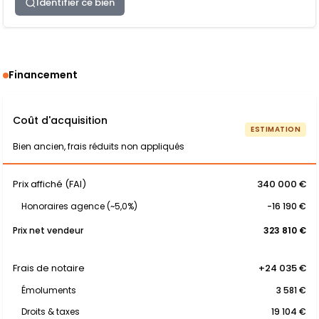
Identifier ce bien
Financement
Coût d'acquisition
ESTIMATION
Bien ancien, frais réduits non appliqués
Prix affiché (FAI)
340 000 €
Honoraires agence (~5,0%)
-16 190 €
Prix net vendeur
323 810 €
Frais de notaire
+24 035 €
Émoluments
3 581 €
Droits & taxes
19 104 €