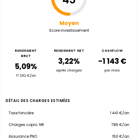
Moyen
Score investissement
RENDEMENT
RENDEMENT NET
CASHFLOW
BRUT
3,22%
-1 143 €
5,09%
après charges
par mois
17 292 €/an
DÉTAIL DES CHARGES ESTIMÉES
Taxe foncière
1 441 €/an
Charges copro. NR
786 €/an
Assurance PNO
150 €/an