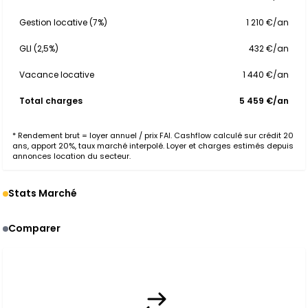
Gestion locative (7%)
1 210 €/an
GLI (2,5%)
432 €/an
Vacance locative
1 440 €/an
Total charges
5 459 €/an
* Rendement brut = loyer annuel / prix FAI. Cashflow calculé sur crédit 20
ans, apport 20%, taux marché interpolé. Loyer et charges estimés depuis
annonces location du secteur.
Stats Marché
Comparer