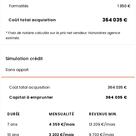
Formalités
1 350 €
364 035 €
Coût total acquisition
* Frais de notaire calculés sur le prix net vendeur. Honoraires agence
estimés.
Simulation crédit
Sans apport
Coût total acquisition
364 035 €
Capital à emprunter
364 035 €
DURÉE
MENSUALITÉ
REVENUS MIN.
7 ans
4 359 €/mois
13 209 €/mois
10 ans
3 202 €/mois
9 703 €/mois