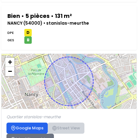
Bien • 5 pièces • 131 m²
NANCY (54000) • stanislas-meurthe
D
DPE
B
GES
+
−
Quartier stanislas-meurthe
Google Maps
Street View