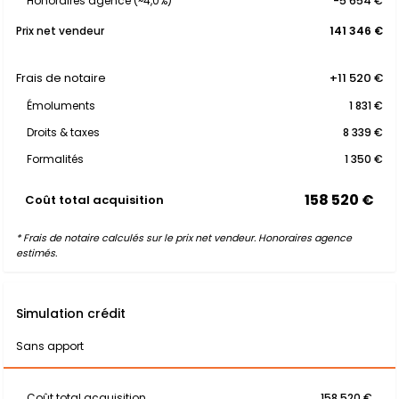
Honoraires agence (~4,0%)
-5 654 €
Prix net vendeur
141 346 €
Frais de notaire
+11 520 €
Émoluments
1 831 €
Droits & taxes
8 339 €
Formalités
1 350 €
158 520 €
Coût total acquisition
* Frais de notaire calculés sur le prix net vendeur. Honoraires agence
estimés.
Simulation crédit
Sans apport
Coût total acquisition
158 520 €