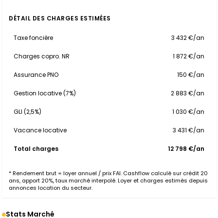
DÉTAIL DES CHARGES ESTIMÉES
Taxe foncière
3 432 €/an
Charges copro. NR
1 872 €/an
Assurance PNO
150 €/an
Gestion locative (7%)
2 883 €/an
GLI (2,5%)
1 030 €/an
Vacance locative
3 431 €/an
Total charges
12 798 €/an
* Rendement brut = loyer annuel / prix FAI. Cashflow calculé sur crédit 20
ans, apport 20%, taux marché interpolé. Loyer et charges estimés depuis
annonces location du secteur.
Stats Marché