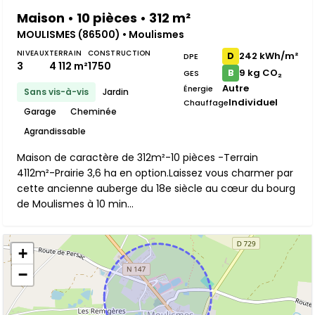
Maison • 10 pièces • 312 m²
MOULISMES (86500) • Moulismes
NIVEAUX
TERRAIN
CONSTRUCTION
242 kWh/m²
D
DPE
3
4 112 m²
1750
9 kg CO₂
B
GES
Autre
Énergie
Sans vis-à-vis
Jardin
Individuel
Chauffage
Garage
Cheminée
Agrandissable
Maison de caractère de 312m²-10 pièces -Terrain
4112m²-Prairie 3,6 ha en option.Laissez vous charmer par
cette ancienne auberge du 18e siècle au cœur du bourg
de Moulismes à 10 min...
+
−