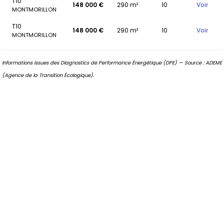
T10
148 000 €
290 m²
10
Voir
MONTMORILLON
T10
148 000 €
290 m²
10
Voir
MONTMORILLON
Informations issues des Diagnostics de Performance Énergétique (DPE) — Source : ADEME
(Agence de la Transition Écologique).