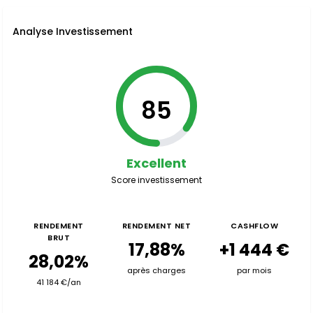
Analyse Investissement
85
Excellent
Score investissement
RENDEMENT
RENDEMENT NET
CASHFLOW
BRUT
17,88%
+1 444 €
28,02%
après charges
par mois
41 184 €/an