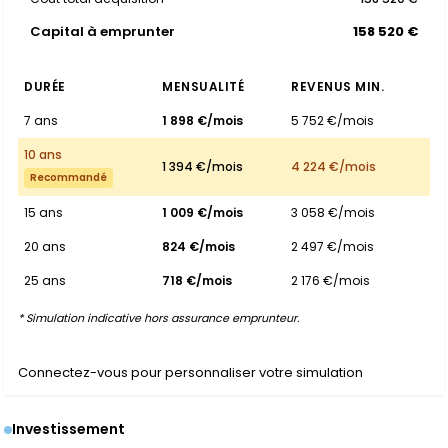
Capital à emprunter
158 520 €
DURÉE
MENSUALITÉ
REVENUS MIN.
7 ans
1 898 €/mois
5 752 €/mois
10 ans
1 394 €/mois
4 224 €/mois
Recommandé
15 ans
1 009 €/mois
3 058 €/mois
20 ans
824 €/mois
2 497 €/mois
25 ans
718 €/mois
2 176 €/mois
* Simulation indicative hors assurance emprunteur.
Connectez-vous pour personnaliser votre simulation
Investissement