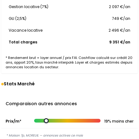
Gestion locative (7%)
2 097 €/an
GLI (2,5%)
749 €/an
Vacance locative
2 496 €/an
Total charges
9 351 €/an
* Rendement brut = loyer annuel / prix FAI. Cashflow calculé sur crédit 20
ans, apport 20%, taux marché interpolé. Loyer et charges estimés depuis
annonces location du secteur.
Stats Marché
Comparaison autres annonces
Prix/m²
19% moins cher
* Maison 7p, MOREUIL — annonces actives ce mois