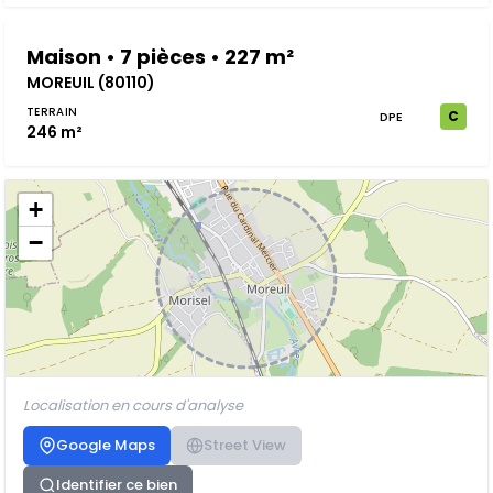
Maison • 7 pièces • 227 m²
MOREUIL (80110)
TERRAIN
C
DPE
246 m²
+
−
Localisation en cours d'analyse
Google Maps
Street View
Identifier ce bien