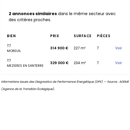
2 annonces similaires
dans le même secteur avec
des critères proches.
BIEN
PRIX
SURFACE
PIÈCES
T7
314 900 €
227 m²
7
Voir
MOREUIL
T7
329 000 €
234 m²
7
Voir
MEZIERES EN SANTERRE
Informations issues des Diagnostics de Performance Énergétique (DPE) — Source : ADEME
(Agence de la Transition Écologique).