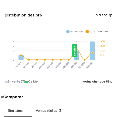
Distribution des prix
Maison 7p
Annonces
Superficie moy.
4
400
3
300
Ce bien
2
200
1
100
0
300-320k
320-340k
340-360k
180-200k
200-220k
220-240k
240-260k
260-280k
280-300k
160-180k
En vente (7)
Ce bien
Moins cher que 86%
Comparer
Similaires
Ventes réelles
2
2