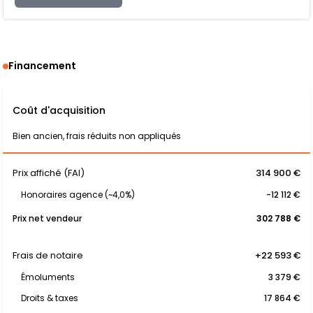
Financement
Coût d'acquisition
Bien ancien, frais réduits non appliqués
Prix affiché (FAI)
314 900 €
Honoraires agence (~4,0%)
-12 112 €
Prix net vendeur
302 788 €
Frais de notaire
+22 593 €
Émoluments
3 379 €
Droits & taxes
17 864 €