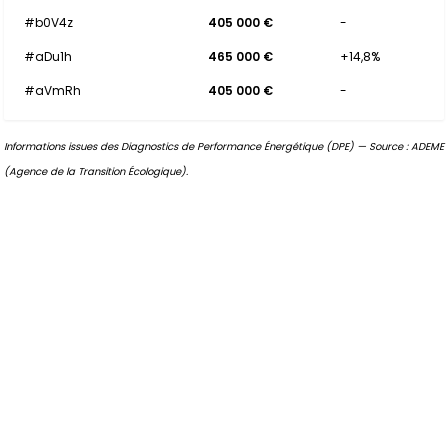
#b0V4z
405 000 €
-
#aDu1h
465 000 €
+14,8%
#aVmRh
405 000 €
-
Informations issues des Diagnostics de Performance Énergétique (DPE) — Source : ADEME
(Agence de la Transition Écologique).