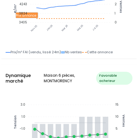
Ventes
4243
2
€/m²
3824
1
Prix annonce
3405
0
Jan 26
Jul 26
Mar 26
Mai 26
Nov 25
Prix/m² FAI (vendu, lissé 24m)
Nb ventes
Cette annonce
Dynamique
Maison 6 pièces,
Favorable
marché
MONTMORENCY
acheteur
3.0
15
1.0
10
Ventes
Tension
-1.0
5