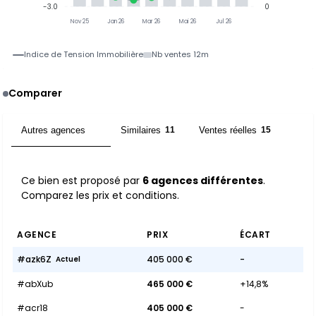
-3.0
0
Nov 25
Jan 26
Mar 26
Mai 26
Jul 26
Indice de Tension Immobilière
Nb ventes 12m
Comparer
Autres agences
Similaires
Ventes réelles
6
11
15
Ce bien est proposé par
6 agences différentes
.
Comparez les prix et conditions.
AGENCE
PRIX
ÉCART
#azk6Z
405 000 €
-
Actuel
#abXub
465 000 €
+14,8%
#acr18
405 000 €
-