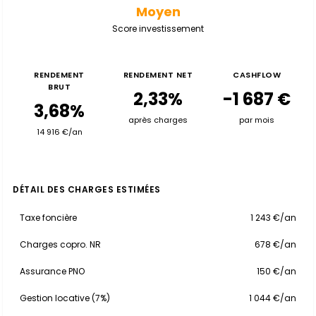
Moyen
Score investissement
RENDEMENT
RENDEMENT NET
CASHFLOW
BRUT
2,33%
-1 687 €
3,68%
après charges
par mois
14 916 €/an
DÉTAIL DES CHARGES ESTIMÉES
Taxe foncière
1 243 €/an
Charges copro. NR
678 €/an
Assurance PNO
150 €/an
Gestion locative (7%)
1 044 €/an