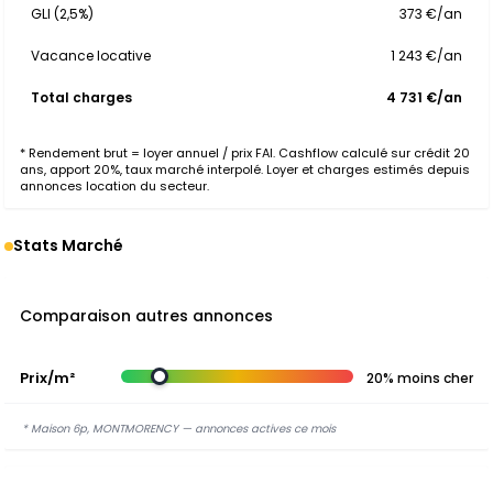
GLI (2,5%)
373 €/an
Vacance locative
1 243 €/an
Total charges
4 731 €/an
* Rendement brut = loyer annuel / prix FAI. Cashflow calculé sur crédit 20
ans, apport 20%, taux marché interpolé. Loyer et charges estimés depuis
annonces location du secteur.
Stats Marché
Comparaison autres annonces
Prix/m²
20% moins cher
* Maison 6p, MONTMORENCY — annonces actives ce mois