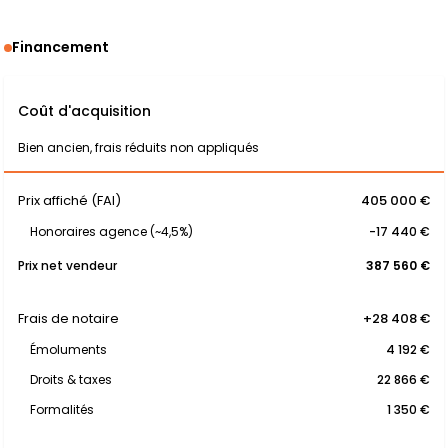
Financement
Coût d'acquisition
Bien ancien, frais réduits non appliqués
Prix affiché (FAI)
405 000 €
Honoraires agence (~4,5%)
-17 440 €
Prix net vendeur
387 560 €
Frais de notaire
+28 408 €
Émoluments
4 192 €
Droits & taxes
22 866 €
Formalités
1 350 €