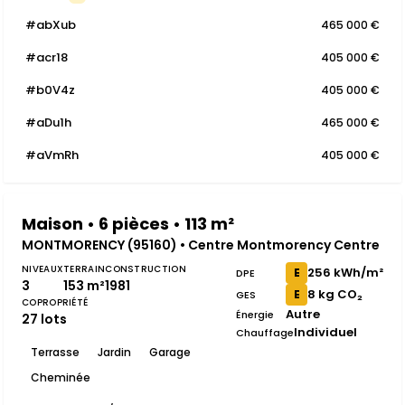
#abXub
465 000 €
#acr18
405 000 €
#b0V4z
405 000 €
#aDu1h
465 000 €
#aVmRh
405 000 €
Maison • 6 pièces • 113 m²
MONTMORENCY (95160) • Centre Montmorency Centre
NIVEAUX
TERRAIN
CONSTRUCTION
256 kWh/m²
E
DPE
3
153 m²
1981
8 kg CO₂
E
GES
COPROPRIÉTÉ
Autre
Énergie
27 lots
Individuel
Chauffage
Terrasse
Jardin
Garage
Cheminée