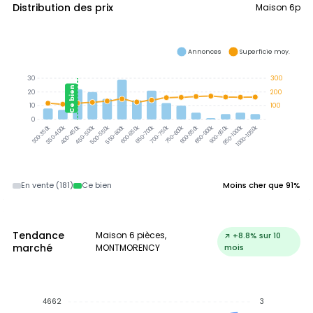
Distribution des prix
Maison 6p
Annonces
Superficie moy.
30
300
Ce bien
20
200
10
100
0
350-400k
400-450k
450-500k
500-550k
550-600k
600-650k
650-700k
700-750k
750-800k
800-850k
850-900k
900-950k
950-1000k
1000-1050k
300-350k
En vente (181)
Ce bien
Moins cher que 91%
Tendance
Maison 6 pièces,
↗ +8.8% sur 10
marché
MONTMORENCY
mois
4662
3