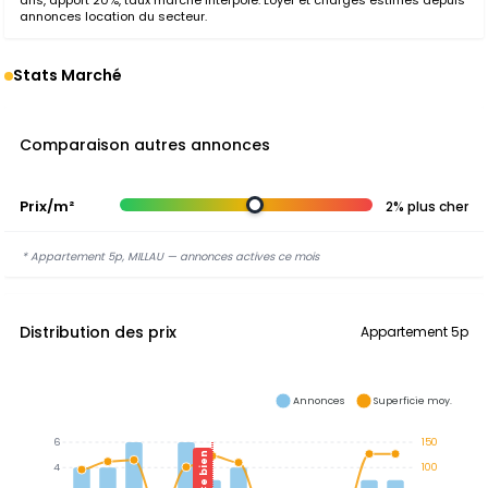
ans, apport 20%, taux marché interpolé. Loyer et charges estimés depuis
annonces location du secteur.
Stats Marché
Comparaison autres annonces
Prix/m²
2% plus cher
* Appartement 5p, MILLAU — annonces actives ce mois
Distribution des prix
Appartement 5p
Annonces
Superficie moy.
6
150
Ce bien
4
100