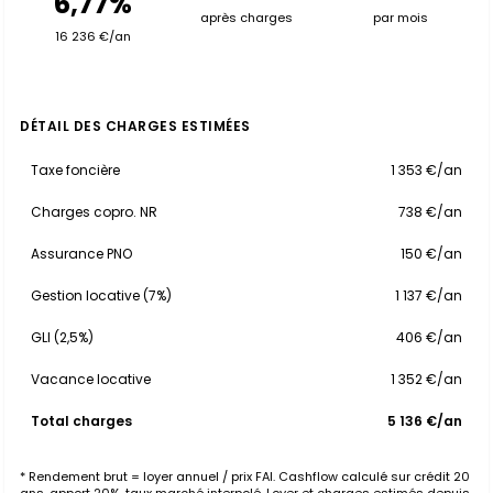
6,77%
après charges
par mois
16 236 €/an
DÉTAIL DES CHARGES ESTIMÉES
Taxe foncière
1 353 €/an
Charges copro. NR
738 €/an
Assurance PNO
150 €/an
Gestion locative (7%)
1 137 €/an
GLI (2,5%)
406 €/an
Vacance locative
1 352 €/an
Total charges
5 136 €/an
* Rendement brut = loyer annuel / prix FAI. Cashflow calculé sur crédit 20