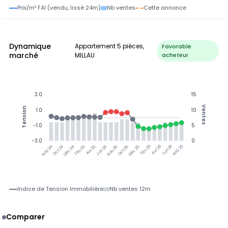
Prix/m² FAI (vendu, lissé 24m)
Nb ventes
Cette annonce
Dynamique
Appartement 5 pièces,
Favorable
marché
MILLAU
acheteur
3.0
15
Ventes
Tension
1.0
10
-1.0
5
-3.0
0
Oct 24
Déc 24
Fév 25
Avr 25
Jun 25
Aoû 25
Oct 25
Déc 25
Fév 26
Avr 26
Jun 26
Aoû 26
Aoû 24
Indice de Tension Immobilière
Nb ventes 12m
Comparer