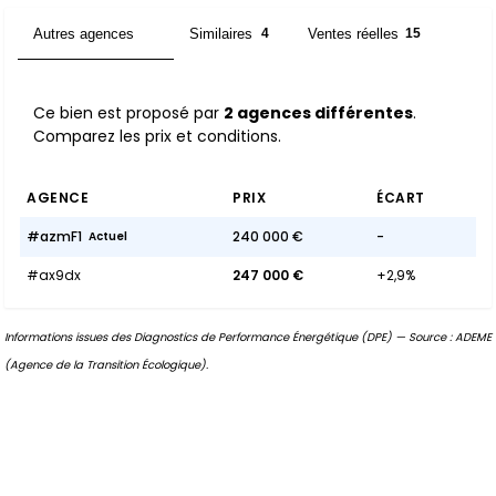
Autres agences
Similaires
Ventes réelles
2
4
15
Ce bien est proposé par
2 agences différentes
.
Comparez les prix et conditions.
AGENCE
PRIX
ÉCART
#azmF1
240 000 €
-
Actuel
#ax9dx
247 000 €
+2,9%
Informations issues des Diagnostics de Performance Énergétique (DPE) — Source : ADEME
(Agence de la Transition Écologique).