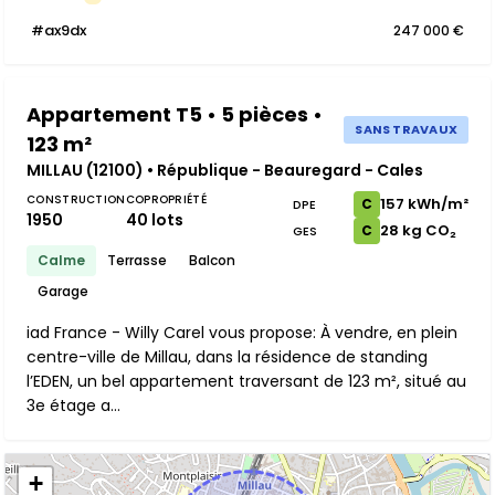
#ax9dx
247 000 €
Appartement T5 • 5 pièces •
SANS TRAVAUX
123 m²
MILLAU (12100) • République - Beauregard - Cales
CONSTRUCTION
COPROPRIÉTÉ
157 kWh/m²
C
DPE
1950
40 lots
28 kg CO₂
C
GES
Calme
Terrasse
Balcon
Garage
iad France - Willy Carel vous propose: À vendre, en plein
centre-ville de Millau, dans la résidence de standing
l’EDEN, un bel appartement traversant de 123 m², situé au
3e étage a...
+