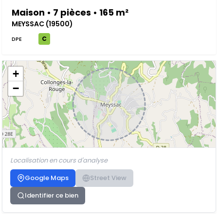
Maison • 7 pièces • 165 m²
MEYSSAC (19500)
C
DPE
+
−
Localisation en cours d'analyse
Google Maps
Street View
Identifier ce bien