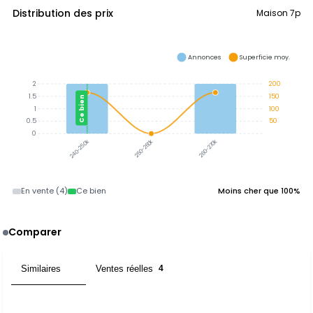
Distribution des prix
Maison 7p
Annonces
Superficie moy.
2
200
1.5
150
Ce bien
1
100
0.5
50
0
250-260k
260-270k
240-250k
En vente (4)
Ce bien
Moins cher que 100%
Comparer
Similaires
Ventes réelles
4
4