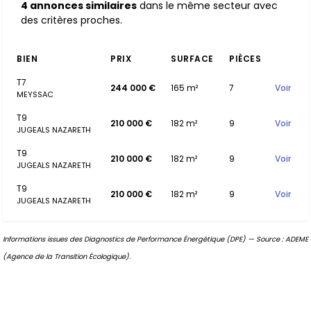
4 annonces similaires
dans le même secteur avec
des critères proches.
BIEN
PRIX
SURFACE
PIÈCES
T7
244 000 €
165 m²
7
Voir
MEYSSAC
T9
210 000 €
182 m²
9
Voir
JUGEALS NAZARETH
T9
210 000 €
182 m²
9
Voir
JUGEALS NAZARETH
T9
210 000 €
182 m²
9
Voir
JUGEALS NAZARETH
Informations issues des Diagnostics de Performance Énergétique (DPE) — Source : ADEME
(Agence de la Transition Écologique).