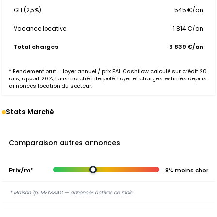
GLI (2,5%)
545 €/an
Vacance locative
1 814 €/an
Total charges
6 839 €/an
* Rendement brut = loyer annuel / prix FAI. Cashflow calculé sur crédit 20
ans, apport 20%, taux marché interpolé. Loyer et charges estimés depuis
annonces location du secteur.
Stats Marché
Comparaison autres annonces
Prix/m²
8% moins cher
* Maison 7p, MEYSSAC — annonces actives ce mois