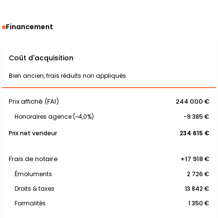
Financement
Coût d'acquisition
Bien ancien, frais réduits non appliqués
Prix affiché (FAI)
244 000 €
Honoraires agence (~4,0%)
-9 385 €
Prix net vendeur
234 615 €
Frais de notaire
+17 918 €
Émoluments
2 726 €
Droits & taxes
13 842 €
Formalités
1 350 €