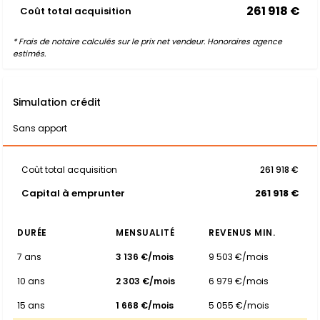
261 918 €
Coût total acquisition
* Frais de notaire calculés sur le prix net vendeur. Honoraires agence
estimés.
Simulation crédit
Sans apport
Coût total acquisition
261 918 €
Capital à emprunter
261 918 €
DURÉE
MENSUALITÉ
REVENUS MIN.
7 ans
3 136 €/mois
9 503 €/mois
10 ans
2 303 €/mois
6 979 €/mois
15 ans
1 668 €/mois
5 055 €/mois