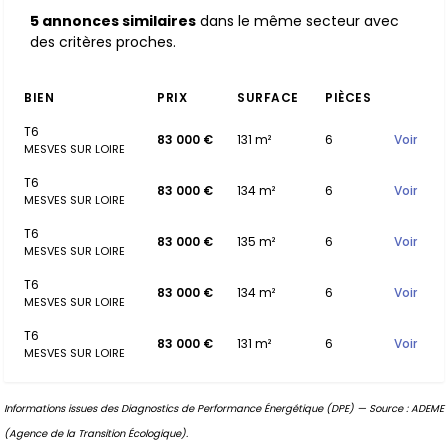
5 annonces similaires
dans le même secteur avec
des critères proches.
BIEN
PRIX
SURFACE
PIÈCES
T6
83 000 €
131 m²
6
Voir
MESVES SUR LOIRE
T6
83 000 €
134 m²
6
Voir
MESVES SUR LOIRE
T6
83 000 €
135 m²
6
Voir
MESVES SUR LOIRE
T6
83 000 €
134 m²
6
Voir
MESVES SUR LOIRE
T6
83 000 €
131 m²
6
Voir
MESVES SUR LOIRE
Informations issues des Diagnostics de Performance Énergétique (DPE) — Source : ADEME
(Agence de la Transition Écologique).