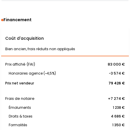
Financement
Coût d'acquisition
Bien ancien, frais réduits non appliqués
Prix affiché (FAI)
83 000 €
Honoraires agence (~4,5%)
-3 574 €
Prix net vendeur
79 426 €
Frais de notaire
+7 274 €
Émoluments
1 238 €
Droits & taxes
4 686 €
Formalités
1 350 €