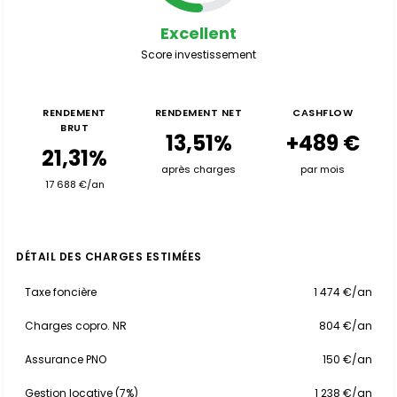
Excellent
Score investissement
RENDEMENT
RENDEMENT NET
CASHFLOW
BRUT
13,51%
+489 €
21,31%
après charges
par mois
17 688 €/an
DÉTAIL DES CHARGES ESTIMÉES
Taxe foncière
1 474 €/an
Charges copro. NR
804 €/an
Assurance PNO
150 €/an
Gestion locative (7%)
1 238 €/an