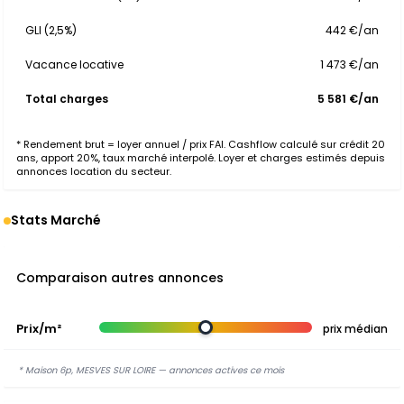
GLI (2,5%)
442 €/an
Vacance locative
1 473 €/an
Total charges
5 581 €/an
* Rendement brut = loyer annuel / prix FAI. Cashflow calculé sur crédit 20
ans, apport 20%, taux marché interpolé. Loyer et charges estimés depuis
annonces location du secteur.
Stats Marché
Comparaison autres annonces
Prix/m²
prix médian
* Maison 6p, MESVES SUR LOIRE — annonces actives ce mois