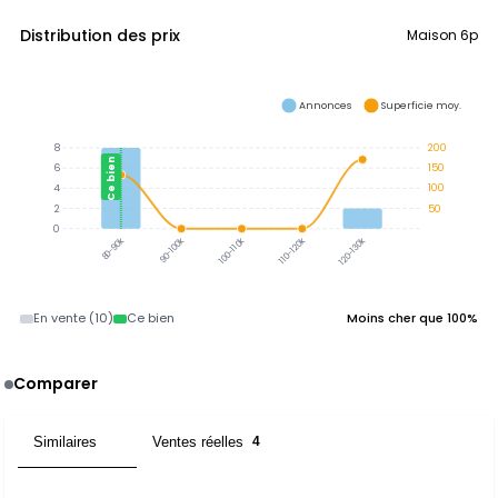
Distribution des prix
Maison 6p
Annonces
Superficie moy.
8
200
Ce bien
6
150
4
100
2
50
0
90-100k
100-110k
110-120k
120-130k
80-90k
En vente (10)
Ce bien
Moins cher que 100%
Comparer
Similaires
Ventes réelles
5
4