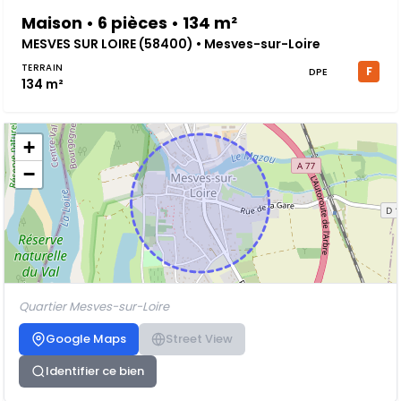
Maison • 6 pièces • 134 m²
MESVES SUR LOIRE (58400) • Mesves-sur-Loire
TERRAIN
F
DPE
134 m²
+
−
Quartier Mesves-sur-Loire
Google Maps
Street View
Identifier ce bien